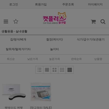
로그인
회원가입
주문조회
마이페이지
생활용품 - 실내생활
집/방석/베개
철장(케이지)
식기/급수기/보관용기
탈취제/털제거/기타
놀이터
최신순
낮은가격
높은가격
판매순위
상품명
펫메이드 엔펫
[창고정리 SALE]