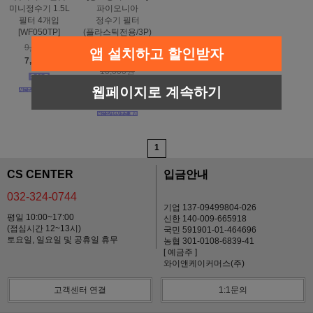
미니정수기 1.5L
파이오니아
필터 4개입
정수기 필터
[WF050TP]
(플라스틱전용/3P)
-펫클럽/워터폴
9,900원
앱 설치하고 할인받자
정수기사용가능
7,200원
10,000원
4,900원
웹페이지로 계속하기
1
CS CENTER
입금안내
032-324-0744
기업 137-09499804-026
평일 10:00~17:00
신한 140-009-665918
(점심시간 12~13시)
국민 591901-01-464696
토요일, 일요일 및 공휴일 휴무
농협 301-0108-6839-41
[ 예금주 ]
와이앤케이커머스(주)
고객센터 연결
1:1문의