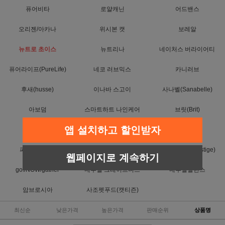
퓨어비타
로얄캐닌
어드밴스
오리젠/아카나
위시본 캣
보레알
뉴트로 초이스
뉴트리나
네이처스 버라이어티
퓨어라이프(PureLife)
네코 러브믹스
카니러브
후새(husse)
이나바 스고이
사나벨(Sanabelle)
아보덤
스마트하트 나인케어
브릿(Brit)
앱 설치하고 할인받자
위스카스
캐츠랑
T.Y.O 티오
퍼스트초이스
퓨리나
프레스티지(Prestige)
웹페이지로 계속하기
go!/NOW/gather
내추럴 그레이트니스
내추럴발란스
암브로시아
사조펫푸드(캣티즌)
최신순
낮은가격
높은가격
판매순위
상품명