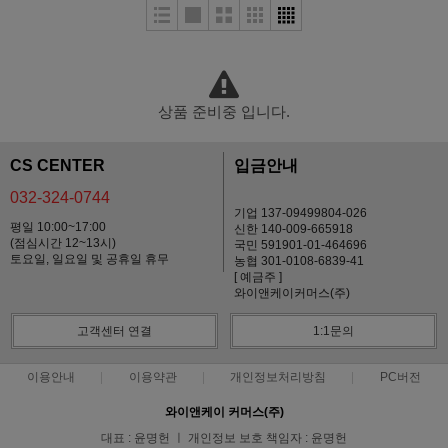
상품 준비중 입니다.
CS CENTER
입금안내
032-324-0744
기업 137-09499804-026
평일 10:00~17:00
신한 140-009-665918
(점심시간 12~13시)
국민 591901-01-464696
토요일, 일요일 및 공휴일 휴무
농협 301-0108-6839-41
[ 예금주 ]
와이앤케이커머스(주)
고객센터 연결
1:1문의
이용안내
이용약관
개인정보처리방침
PC버전
와이앤케이 커머스(주)
대표 : 윤명헌 ㅣ 개인정보 보호 책임자 : 윤명헌