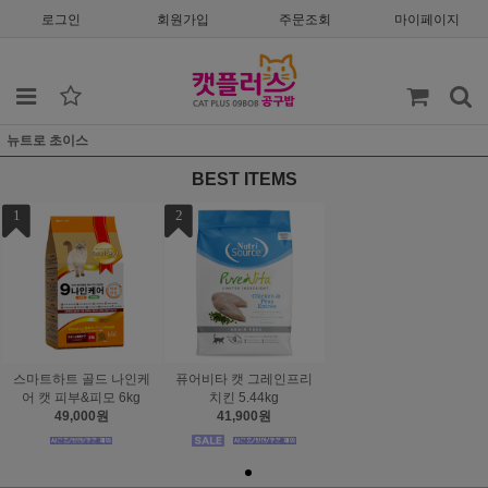
로그인
회원가입
주문조회
마이페이지
뉴트로 초이스
BEST ITEMS
1
2
스마트하트 골드 나인케
퓨어비타 캣 그레인프리
어 캣 피부&피모 6kg
치킨 5.44kg
49,000원
41,900원