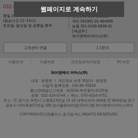
032-324-0744
웹페이지로 계속하기
기업 137-09499804-026
평일 10:00~17:00
신한 140-009-665918
(점심시간 12~13시)
국민 591901-01-464696
토요일, 일요일 및 공휴일 휴무
농협 301-0108-6839-41
[ 예금주 ]
와이앤케이커머스(주)
고객센터 연결
1:1문의
이용안내
이용약관
개인정보처리방침
PC버전
와이앤케이 커머스(주)
대표 : 윤명헌 ㅣ 개인정보 보호 책임자 : 윤명헌
사업자 등록번호 : 130-86-70626
통신판매업신고번호 : 제2026-부천원미-0135호
전화 : 032-324-0744 ㅣ 팩스 : 070-4324-4751
주소 : ① 경기도 부천시 소향로13번길 14-16 대맥프라자 404호 ② 택배반송:경기
김포시 아라육로57번길 108 강서올펀대리점(우리디엠-와이앤케이커머스(주))
COPYRIGHT(C)캣플러스 공구밥 ALL RIGHTS RESERVED.