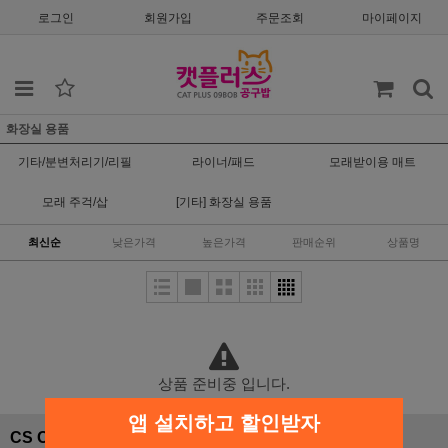
로그인
회원가입
주문조회
마이페이지
화장실 용품
기타/분변처리기/리필
라이너/패드
모래받이용 매트
모래 주걱/삽
[기타] 화장실 용품
최신순
낮은가격
높은가격
판매순위
상품명
상품 준비중 입니다.
앱 설치하고 할인받자
CS CENTER
입금안내