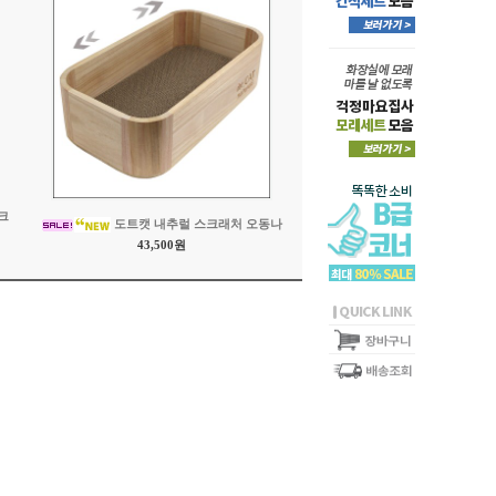
크
도트캣 내추럴 스크래처 오동나
43,500원