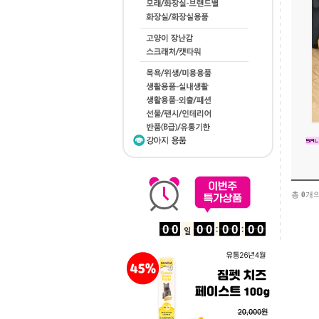
총
0
개의