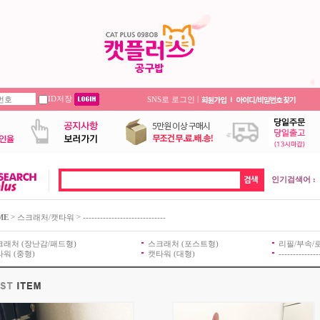
ID저장
|
SNS로 로그인
인기검색어 :
>
>
ME
스크래처/캣타워
-----------------------------
크래처 (장난감/패드형)
스크래처 (포스트형)
리필/부속/
워 (중형)
캣타워 (대형)
--------------