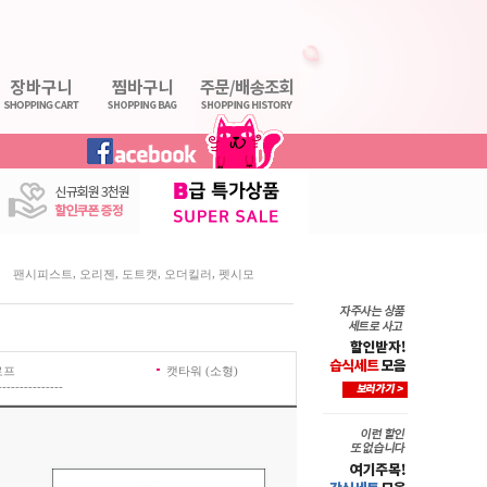
,
,
,
,
팬시피스트
오리젠
도트캣
오더킬러
펫시모
로프
캣타워 (소형)
---------------