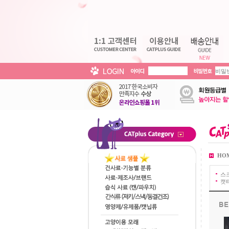
HO
스
캣타