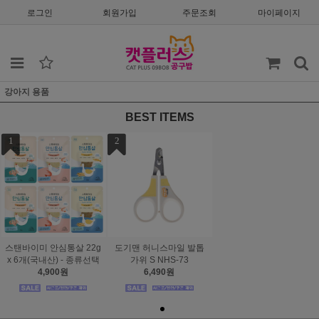
로그인
회원가입
주문조회
마이페이지
강아지 용품
BEST ITEMS
1
2
스탠바이미 안심통살 22g
도기맨 허니스마일 발톱
x 6개(국내산) - 종류선택
가위 S NHS-73
4,900원
6,490원