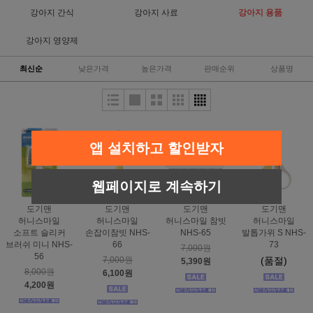
강아지 간식
강아지 사료
강아지 용품
강아지 영양제
최신순
낮은가격
높은가격
판매순위
상품명
앱 설치하고 할인받자
웹페이지로 계속하기
도기맨
도기맨
도기맨
도기맨
허니스마일
허니스마일
허니스마일 참빗
허니스마일
소프트 슬리커
손잡이참빗 NHS-
NHS-65
발톱가위 S NHS-
브러쉬 미니 NHS-
66
73
7,000원
56
7,000원
(품절)
5,390원
8,000원
6,100원
4,200원