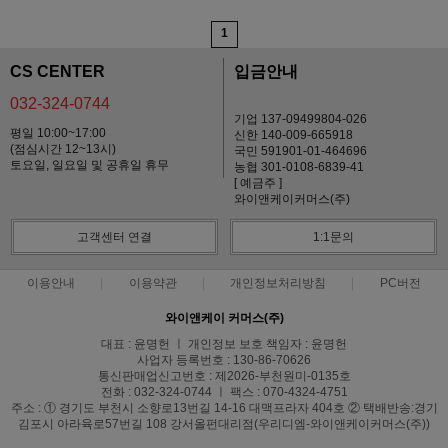
1
CS CENTER
입금안내
032-324-0744
기업 137-09499804-026
평일 10:00~17:00
신한 140-009-665918
(점심시간 12~13시)
국민 591901-01-464696
토요일, 일요일 및 공휴일 휴무
농협 301-0108-6839-41
[ 예금주 ]
와이앤케이커머스(주)
고객센터 연결
1:1문의
이용안내
이용약관
개인정보처리방침
PC버전
와이앤케이 커머스(주)
대표 : 윤명헌 ㅣ 개인정보 보호 책임자 : 윤명헌
사업자 등록번호 : 130-86-70626
통신판매업신고번호 : 제2026-부천원미-0135호
전화 : 032-324-0744 ㅣ 팩스 : 070-4324-4751
주소 : ① 경기도 부천시 소향로13번길 14-16 대맥프라자 404호 ② 택배반송:경기
김포시 아라육로57번길 108 강서올펀대리점(우리디엠-와이앤케이커머스(주))