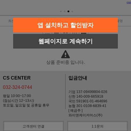
최신순
낮은가격
높은가격
판매순위
상품명
앱 설치하고 할인받자
웹페이지로 계속하기
상품 준비중 입니다.
CS CENTER
입금안내
032-324-0744
기업 137-09499804-026
평일 10:00~17:00
신한 140-009-665918
(점심시간 12~13시)
국민 591901-01-464696
토요일, 일요일 및 공휴일 휴무
농협 301-0108-6839-41
[ 예금주 ]
와이앤케이커머스(주)
고객센터 연결
1:1문의