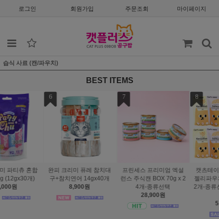
로그인
회원가입
주문조회
마이페이지
습식 사료 (캔/파우치)
BEST ITEMS
7
8
9
 참치대
프린세스 프리미엄 엑설
캣츠테이스트 스탠다드
완피 크리미 퓨레
x40개
런스 주식캔 BOX 70g x 2
젤리파우치 SET 75g x 1
버라이어티14gx
4개-종류선택
2개-종류선택(유통26년7
21,900원
28,900원
월)
5,900원