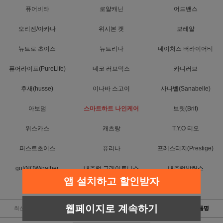
퓨어비타
로얄캐닌
어드밴스
오리젠/아카나
위시본 캣
보레알
뉴트로 초이스
뉴트리나
네이처스 버라이어티
퓨어라이프(PureLife)
네코 러브믹스
카니러브
후새(husse)
이나바 스고이
사나벨(Sanabelle)
아보덤
스마트하트 나인케어
브릿(Brit)
위스카스
캐츠랑
T.Y.O 티오
퍼스트초이스
퓨리나
프레스티지(Prestige)
go!/NOW/gather
내추럴 그레이트니스
내추럴발란스
앱 설치하고 할인받자
암브로시아
사조펫푸드(캣티즌)
웹페이지로 계속하기
최신순
낮은가격
높은가격
판매순위
상품명