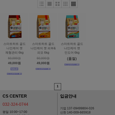
스마트하트 골드
스마트하트 골드
스마트하트 골드
나인케어 캣
나인케어 캣 피부&
나인케어 캣
체형관리 6kg
피모 6kg
인도어 6kg
60,000원
60,000원
(품절)
49,000원
49,000원
1
CS CENTER
입금안내
032-324-0744
기업 137-09499804-026
평일 10:00~17:00
신한 140-009-665918