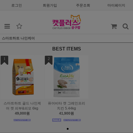
로그인
회원가입
주문조회
마이페이지
스마트하트 나인케어
BEST ITEMS
1
2
스마트하트 골드 나인케
퓨어비타 캣 그레인프리
어 캣 피부&피모 6kg
치킨 5.44kg
49,000원
41,900원