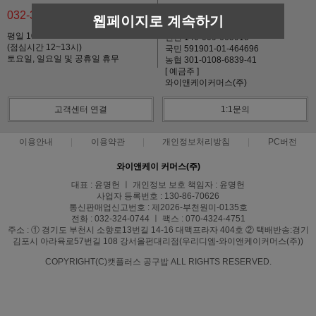
032-324-0744
웹페이지로 계속하기
기업 137-09499804-026
평일 10:00~17:00
신한 140-009-665918
(점심시간 12~13시)
국민 591901-01-464696
토요일, 일요일 및 공휴일 휴무
농협 301-0108-6839-41
[ 예금주 ]
와이앤케이커머스(주)
고객센터 연결
1:1문의
이용안내
이용약관
개인정보처리방침
PC버전
와이앤케이 커머스(주)
대표 : 윤명헌 ㅣ 개인정보 보호 책임자 : 윤명헌
사업자 등록번호 : 130-86-70626
통신판매업신고번호 : 제2026-부천원미-0135호
전화 : 032-324-0744 ㅣ 팩스 : 070-4324-4751
주소 : ① 경기도 부천시 소향로13번길 14-16 대맥프라자 404호 ② 택배반송:경기
김포시 아라육로57번길 108 강서올펀대리점(우리디엠-와이앤케이커머스(주))
COPYRIGHT(C)캣플러스 공구밥 ALL RIGHTS RESERVED.