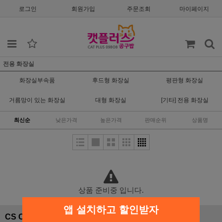
로그인
회원가입
주문조회
마이페이지
전용 화장실
화장실부속품
후드형 화장실
평판형 화장실
거름망이 있는 화장실
대형 화장실
[기타] 전용 화장실
최신순
낮은가격
높은가격
판매순위
상품명
상품 준비중 입니다.
앱 설치하고 할인받자
CS CENTER
입금안내