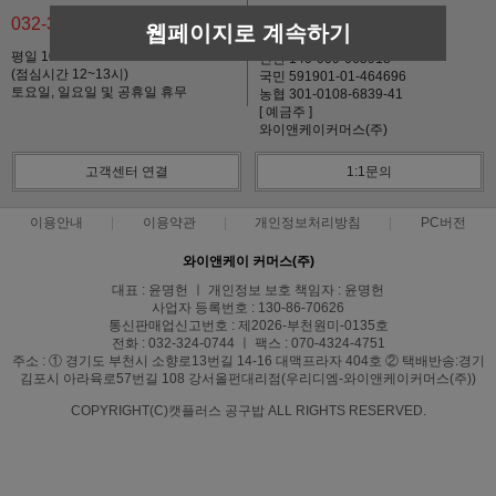
032-324-0744
웹페이지로 계속하기
기업 137-09499804-026
평일 10:00~17:00
신한 140-009-665918
(점심시간 12~13시)
국민 591901-01-464696
토요일, 일요일 및 공휴일 휴무
농협 301-0108-6839-41
[ 예금주 ]
와이앤케이커머스(주)
고객센터 연결
1:1문의
이용안내
이용약관
개인정보처리방침
PC버전
와이앤케이 커머스(주)
대표 : 윤명헌 ㅣ 개인정보 보호 책임자 : 윤명헌
사업자 등록번호 : 130-86-70626
통신판매업신고번호 : 제2026-부천원미-0135호
전화 : 032-324-0744 ㅣ 팩스 : 070-4324-4751
주소 : ① 경기도 부천시 소향로13번길 14-16 대맥프라자 404호 ② 택배반송:경기
김포시 아라육로57번길 108 강서올펀대리점(우리디엠-와이앤케이커머스(주))
COPYRIGHT(C)캣플러스 공구밥 ALL RIGHTS RESERVED.