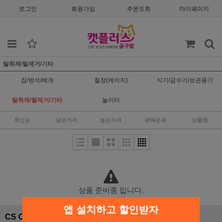
로그인
회원가입
주문조회
마이페이지
탈취제/털제거/기타
집/방석/베개
철장(케이지)
식기/급수기/보관용기
탈취제/털제거/기타
놀이터
최신순
낮은가격
높은가격
판매순위
상품명
상품 준비중 입니다.
앱 설치하고 할인받자
CS CENTER
입금안내