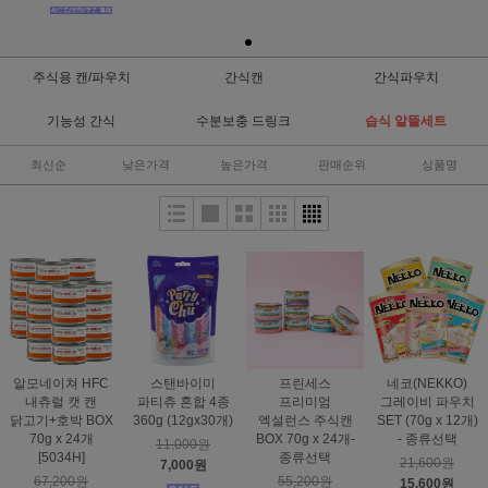
주식용 캔/파우치
간식캔
간식파우치
기능성 간식
수분보충 드링크
습식 알뜰세트
최신순
낮은가격
높은가격
판매순위
상품명
알모네이쳐 HFC
스탠바이미
프린세스
네코(NEKKO)
내츄럴 캣 캔
파티츄 혼합 4종
프리미엄
그레이비 파우치
닭고기+호박 BOX
360g (12gx30개)
엑설런스 주식캔
SET (70g x 12개)
70g x 24개
BOX 70g x 24개-
- 종류선택
11,000원
[5034H]
종류선택
21,600원
7,000원
67,200원
55,200원
15,600원