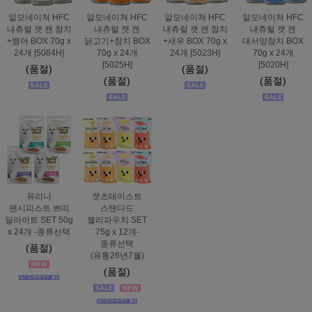
알모네이쳐 HFC
알모네이쳐 HFC
알모네이쳐 HFC
알모네이쳐 HFC
내츄럴 캣 캔 참치
내츄럴 캣 캔
내츄럴 캣 캔 참치
내츄럴 캣 캔
+뱅어 BOX 70g x
닭고기+참치 BOX
+새우 BOX 70g x
대서양참치 BOX
24개 [5084H]
70g x 24개
24개 [5023H]
70g x 24개
[5025H]
[5020H]
(품절)
(품절)
(품절)
(품절)
퓨리나
캣츠테이스트
팬시피스트 쁘띠
스탠다드
딜라이트 SET 50g
젤리파우치 SET
x 24개 -종류선택
75g x 12개-
종류선택
(품절)
(유통26년7월)
(품절)