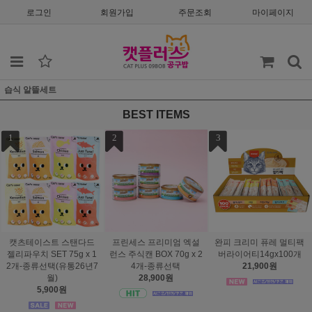
로그인
회원가입
주문조회
마이페이지
습식 알뜰세트
BEST ITEMS
1
2
3
캣츠테이스트 스탠다드
프린세스 프리미엄 엑설
완피 크리미 퓨레 멀티팩
젤리파우치 SET 75g x 1
런스 주식캔 BOX 70g x 2
버라이어티14gx100개
2개-종류선택(유통26년7
4개-종류선택
21,900원
월)
28,900원
5,900원