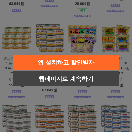
63,840원
28,900원
알모네이쳐 HFC
알모네이쳐 HFC
네코(NEKKO)
네코(NEKKO)
앱 설치하고 할인받자
키튼 캣 닭고기
내츄럴 캣 캔
젤리 파우치 SET
골드캔 그레이비
BOX 70g x 24개
닭가슴살 BOX
(70g x 12개) -
SET (85g x 12개)
[5105H]
70g x 24개
종류선택
- 종류선택
웹페이지로 계속하기
[5022H]
67,200원
21,600원
24,000원
67,200원
55,900원
15,600원
21,600원
63,840원