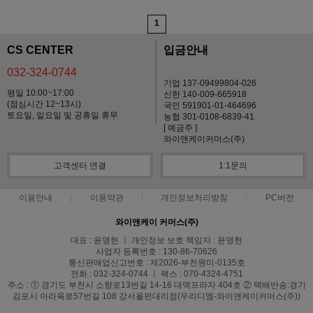
1
CS CENTER
입금안내
032-324-0744
기업 137-09499804-026
평일 10:00~17:00
신한 140-009-665918
(점심시간 12~13시)
국민 591901-01-464696
토요일, 일요일 및 공휴일 휴무
농협 301-0108-6839-41
[ 예금주 ]
와이앤케이커머스(주)
고객센터 연결
1:1문의
이용안내
이용약관
개인정보처리방침
PC버전
와이앤케이 커머스(주)
대표 : 윤명헌 ㅣ 개인정보 보호 책임자 : 윤명헌
사업자 등록번호 : 130-86-70626
통신판매업신고번호 : 제2026-부천원미-0135호
전화 : 032-324-0744 ㅣ 팩스 : 070-4324-4751
주소 : ① 경기도 부천시 소향로13번길 14-16 대맥프라자 404호 ② 택배반송:경기
김포시 아라육로57번길 108 강서올펀대리점(우리디엠-와이앤케이커머스(주))