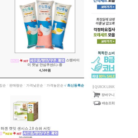
스탠바이
미 캣닢 안심쿠션(L)-종
4,500원
ㆍ
ㆍ
ㆍ
킹순
판매량순
가격낮은순
가격높은순
√ 최신등록순
하겐 캣잇 센시스 2.0 슈퍼 서킷
30,000원