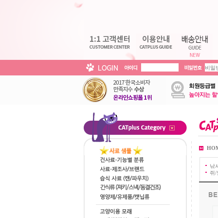
HO
낚
쥐/