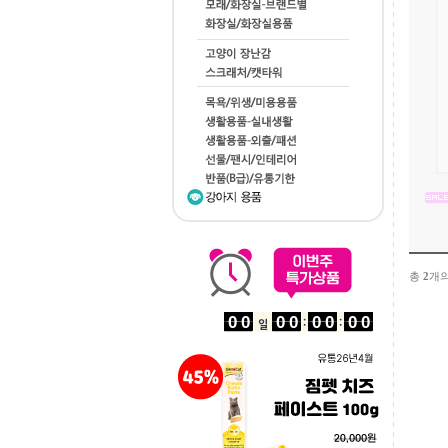
총
2
개의