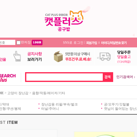
ID저장
|
SNS로 로그인
인기검색어 :
>
>
ME
고양이 장난감
음향/작동/레이저/기타
시/막대
장난감용 리필/부속/벌크
공/오뚜기/깃털볼
인형/쿠션/봉제
터널/주머니
캣닙이 들어있는 장난