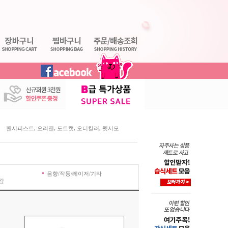
,
,
,
,
팬시피스트
오리젠
도트캣
오더킬러
펫시모
음향/작동/레이저/기타
감