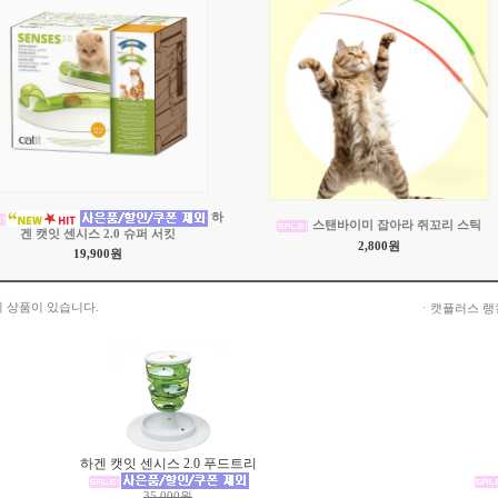
하
스탠바이미 잡아라 쥐꼬리 스틱
겐 캣잇 센시스 2.0 슈퍼 서킷
2,800원
19,900원
 상품이 있습니다.
ㆍ캣플러스 랭
하겐 캣잇 센시스 2.0 푸드트리
35,000원