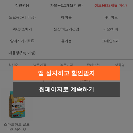
전연령용
자묘용(12개월 미만)
성묘용(12개월 이상)
노묘용(6세 이상)
헤어볼
다이어트
위/장/소화기
신장/비뇨기건강
피모/치아
알러지케어/LID
유기농
그레인프리
대용량(5kg 이상)
최신순
낮은가격
높은가격
판매순위
상품명
앱 설치하고 할인받자
웹페이지로 계속하기
스마트하트 골드
나인케어 캣