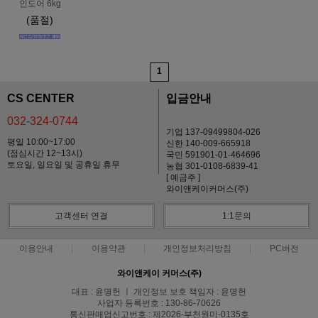
인도어 6kg
(품절)
1
CS CENTER
입금안내
032-324-0744
기업 137-09499804-026
평일 10:00~17:00
신한 140-009-665918
(점심시간 12~13시)
국민 591901-01-464696
토요일, 일요일 및 공휴일 휴무
농협 301-0108-6839-41
[ 예금주 ]
와이앤케이커머스(주)
고객센터 연결
1:1문의
이용안내
이용약관
개인정보처리방침
PC버전
와이앤케이 커머스(주)
대표 : 윤명헌 ㅣ 개인정보 보호 책임자 : 윤명헌
사업자 등록번호 : 130-86-70626
통신판매업신고번호 : 제2026-부천원미-0135호