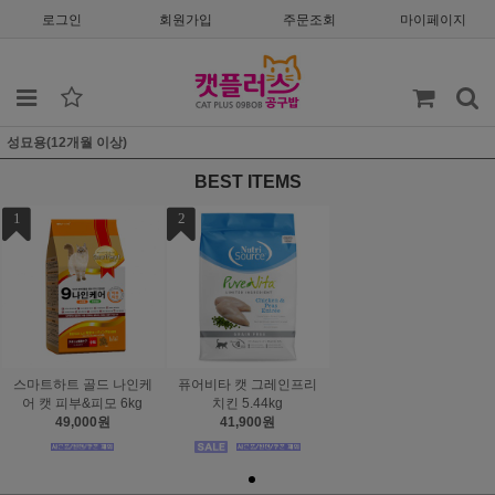
로그인
회원가입
주문조회
마이페이지
성묘용(12개월 이상)
BEST ITEMS
1
2
스마트하트 골드 나인케
퓨어비타 캣 그레인프리
어 캣 피부&피모 6kg
치킨 5.44kg
49,000원
41,900원