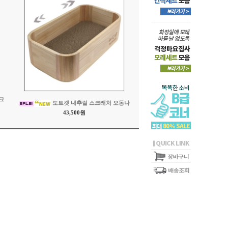
크
도트캣 내추럴 스크래처 오동나
43,500원