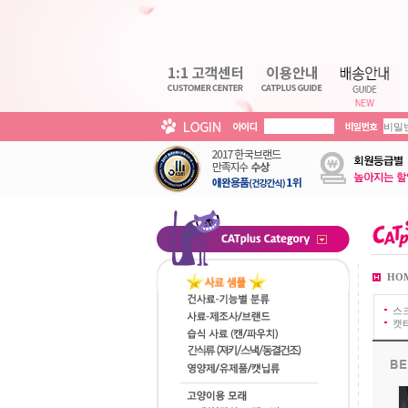
HO
스
캣타