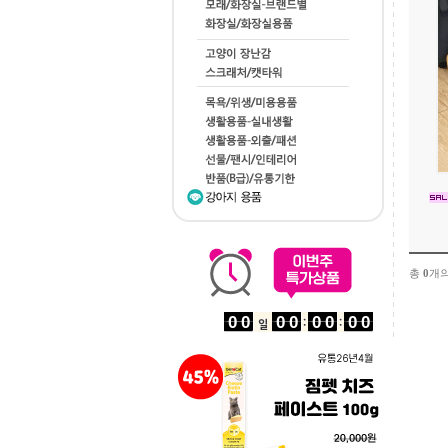
총
0
개의