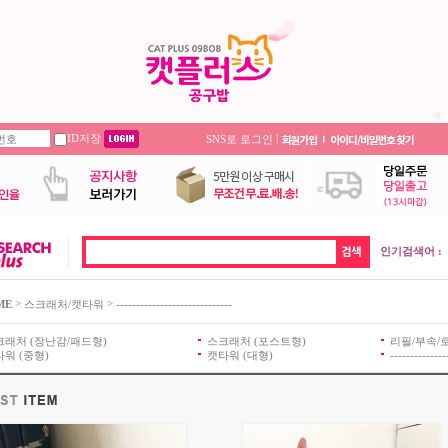
ID저장
|
SNS로 로그인
인기검색어 :
>
>
ME
스크래처/캣타워
-----------------------------
크래처 (장난감/패드형)
스크래처 (포스트형)
리필/부속/
워 (중형)
캣타워 (대형)
--------------