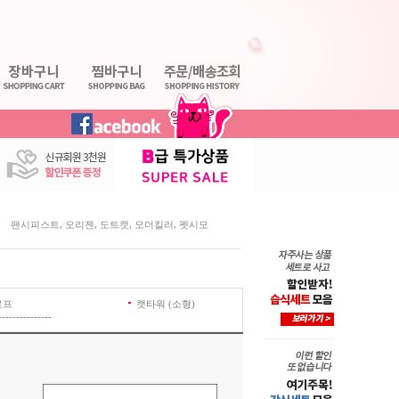
,
,
,
,
팬시피스트
오리젠
도트캣
오더킬러
펫시모
로프
캣타워 (소형)
---------------