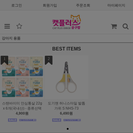
로그인
회원가입
주문조회
마이페이지
강아지 용품
BEST ITEMS
1
2
스탠바이미 안심통살 22g
도기맨 허니스마일 발톱
x 6개(국내산) - 종류선택
가위 S NHS-73
4,900원
6,490원