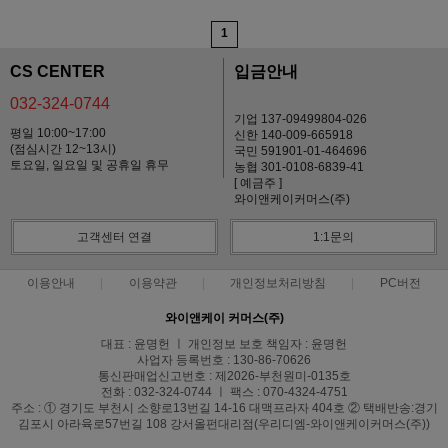
1
CS CENTER
입금안내
032-324-0744
기업 137-09499804-026
평일 10:00~17:00
신한 140-009-665918
(점심시간 12~13시)
국민 591901-01-464696
토요일, 일요일 및 공휴일 휴무
농협 301-0108-6839-41
[ 예금주 ]
와이앤케이커머스(주)
고객센터 연결
1:1문의
이용안내
이용약관
개인정보처리방침
PC버전
와이앤케이 커머스(주)
대표 : 윤명헌 ㅣ 개인정보 보호 책임자 : 윤명헌
사업자 등록번호 : 130-86-70626
통신판매업신고번호 : 제2026-부천원미-0135호
전화 : 032-324-0744 ㅣ 팩스 : 070-4324-4751
주소 : ① 경기도 부천시 소향로13번길 14-16 대맥프라자 404호 ② 택배반송:경기
김포시 아라육로57번길 108 강서올펀대리점(우리디엠-와이앤케이커머스(주))