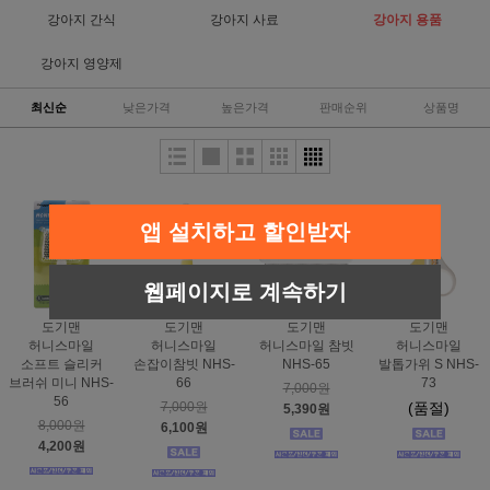
강아지 간식
강아지 사료
강아지 용품
강아지 영양제
최신순
낮은가격
높은가격
판매순위
상품명
앱 설치하고 할인받자
웹페이지로 계속하기
도기맨
도기맨
도기맨
도기맨
허니스마일
허니스마일
허니스마일 참빗
허니스마일
소프트 슬리커
손잡이참빗 NHS-
NHS-65
발톱가위 S NHS-
브러쉬 미니 NHS-
66
73
7,000원
56
7,000원
(품절)
5,390원
8,000원
6,100원
4,200원