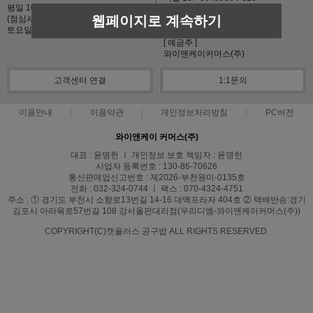
평일 10:00~17:00
신한 140-009-665918
웹페이지로 계속하기
(점심시간 12~13시)
국민 591901-01-464696
토요일, 일요일 및 공휴일 휴무
농협 301-0108-6839-41
[ 예금주 ]
와이앤케이커머스(주)
고객센터 연결
1:1문의
이용안내
이용약관
개인정보처리방침
PC버전
와이앤케이 커머스(주)
대표 : 윤명헌 ㅣ 개인정보 보호 책임자 : 윤명헌
사업자 등록번호 : 130-86-70626
통신판매업신고번호 : 제2026-부천원미-0135호
전화 : 032-324-0744 ㅣ 팩스 : 070-4324-4751
주소 : ① 경기도 부천시 소향로13번길 14-16 대맥프라자 404호 ② 택배반송:경기
김포시 아라육로57번길 108 강서올펀대리점(우리디엠-와이앤케이커머스(주))
COPYRIGHT(C)캣플러스 공구밥 ALL RIGHTS RESERVED.