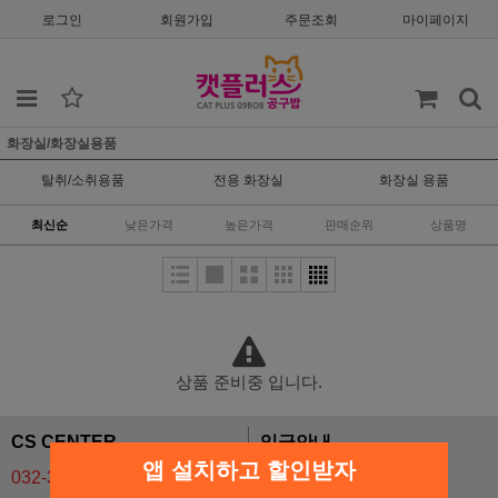
로그인
회원가입
주문조회
마이페이지
화장실/화장실용품
탈취/소취용품
전용 화장실
화장실 용품
최신순
낮은가격
높은가격
판매순위
상품명
상품 준비중 입니다.
CS CENTER
입금안내
앱 설치하고 할인받자
032-324-0744
기업 137-09499804-026