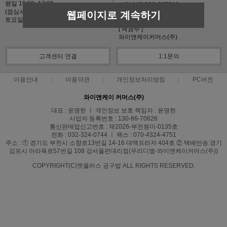
평일 10:00~17:00
신한 140-009-665918
(점심시간 12~13시)
국민 591901-01-464696
웹페이지로 계속하기
토요일, 일요일 및 공휴일 휴무
농협 301-0108-6839-41
[ 예금주 ]
와이앤케이커머스(주)
고객센터 연결
1:1문의
이용안내
이용약관
개인정보처리방침
PC버전
와이앤케이 커머스(주)
대표 : 윤명헌 ㅣ 개인정보 보호 책임자 : 윤명헌
사업자 등록번호 : 130-86-70626
통신판매업신고번호 : 제2026-부천원미-0135호
전화 : 032-324-0744 ㅣ 팩스 : 070-4324-4751
주소 : ① 경기도 부천시 소향로13번길 14-16 대맥프라자 404호 ② 택배반송:경기
김포시 아라육로57번길 108 강서올펀대리점(우리디엠-와이앤케이커머스(주))
COPYRIGHT(C)캣플러스 공구밥 ALL RIGHTS RESERVED.