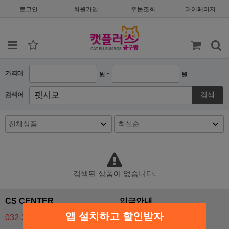
로그인
회원가입
주문조회
마이페이지
가격대
원 ~
원
검색
검색어
검색된 상품이 없습니다.
CS CENTER
입금안내
앱 설치하고 할인받자
032-324-0744
기업 137-09499804-026