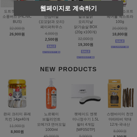
웹페이지로 계속하기
도트캣 스크래처
스탠바이미
태비토퍼
짐펫 몰트소프트
소풍버스 (PICNIC
안심터널
일묘일닭
헤어볼 엑스트라
BUS)
(꼬꼬닭과 오리)
오리지날
100g
페이퍼하우스
닭가슴살 BOX
32,000원
20,000원
(20g x100개)
4,000원
26,900원
18,800원
32,000원
2,500원
19,300원
NEW PRODUCTS
완피 크리미 퓨레
노르웨이
펫메이드 엔펫
스탠바이미 천연
치킨 14gx40개
브릴리언트
미니정수기 1.5L
마따따비 막대
오메가3 연어오일
필터 4개입
12개-국내산
11,900원
1000ml
[WF050TP]
8,000원
8,900원
45,000원
9,900원