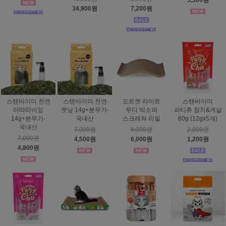
5,300원
34,900원
7,200원
스탠바이미 천연
스탠바이미 천연
도트캣 라이트
스탠바이미
마따따비잎
캣닢 14g+분무기-
우디 빅소파
파티츄 참치&게살
14g+분무기-
국내산
스크래쳐 리필
60g (12gx5개)
국내산
7,000원
6,000원
2,000원
7,000원
4,500원
6,000원
1,200원
4,800원