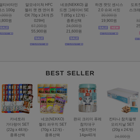
하겐 캣잇 센시스
도트캣 인피니티
스마트하트 골드
도트캣 스크래처
2.0 슈퍼 서킷
스크래처 83cm 초
나인케어 캣 피부&
집콕 TV
30,000원
대형
피모 6kg
16,000원
19,900원
32,000원
60,000원
12,900원
25,900원
49,000원
BEST SELLER
카네토라
네코(NEKKO)
완피 크리미 퓨레
칸타나 참치필렛
가다랑어 SET
젤리 파우치 SET
참치대구
오리지날 SET
(22g x 48개)-
(70g x 12개) -
+참치연어
(20g x 24개)
종류선택
종류선택
14gx40개
24,000원