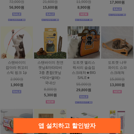
72,000원
21,600원
11,900원
17,900원
56,900원
15,600원
8,900원
스탠바이미
스탠바이미 천연
도트캣 엘리스
도트캣 냐무
잡아라 쥐꼬리
캣닢&마따따비
럭셔리 숨숨집
와이드 쇼파
스틱 핑크 1p
3종 혼합(캣닢
스크래처★BIG
스크래쳐
+막대+열매)-
SALE★
2,900원
15,000원
국내산
55,000원
1,900원
13,000원
8,000원
29,800원
5,300원
앱 설치하고 할인받자