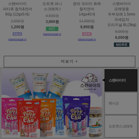
스탠바이미
도트캣 퍼니
완피 크리미 퓨레
스탠바이미
파티츄 참치&연어
스크래처 I
참치연어
모래영웅
60g (12gx5개)
14gx40개
두부모래 1.5mm
4,500원
극세입자
2,000원
11,900원
3,900원
오리지널 8L(3kg)
1,200원
8,900원
8,000원
6,000원
더보기
+
스탠바이미
펫시모
도트캣스크래쳐