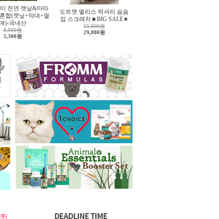
미 천연 캣닢&마따
도트캣 엘리스 럭셔리 숨숨
 혼합(캣닢+막대+열
집 스크래처★BIG SALE★
매)-국내산
55,000원
8,000원
29,800원
5,300원