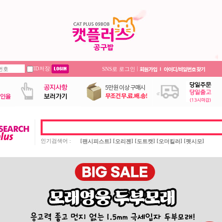
ID저장
|
SNS로 로그인
인기검색어 :
[
] [
] [
] [
] [
]
팬시피스트
오리젠
도트캣
오더킬러
펫시모