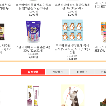
네코(NE
크래처 오
스탠바이미 동결건조 안심트
스탠바이미 파티츄 참치&게
우치 SET 
리필 1p
릿 닭가슴살 55g-국내산
살 60g (12gx5개)
7,000원
2,000원
6,200원
1,200원
밍 내추럴
두부랑 캣츠 두부모래 극세
스탠바이미 파티츄 혼합 4종
네코(NE
7kg x 2
입자 (오리지날) SET (2.6kg x
360g (12gx30개)
SET (70
택
6개)
11,000원
36,000원
7,000원
30,000원