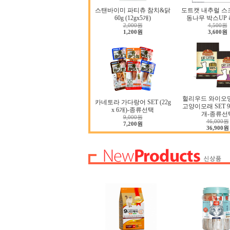
스탠바이미 파티츄 참치&닭
도트캣 내추럴 스
60g (12gx5개)
동나무 박스UP 
2,000원
4,500원
1,200원
3,600원
헐리우드 와이오
카네토라 가다랑어 SET (22g
고양이모래 SET 9.0
x 6개)-종류선택
개-종류선
9,000원
46,000원
7,200원
36,900원