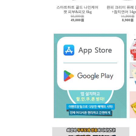
스마트하트 골드 나인케어
완피 크리미 퓨레
캣 피부&피모 6kg
+참치연어 14g
60,000원
11,900원
49,000원
8,900원