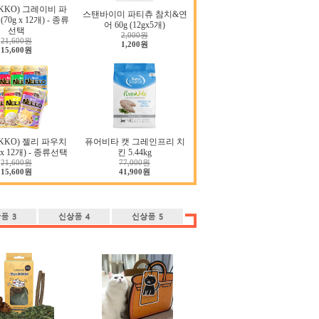
KKO) 그레이비 파
스탠바이미 파티츄 참치&연
(70g x 12개) - 종류
어 60g (12gx5개)
선택
2,000원
21,600원
1,200원
15,600원
KKO) 젤리 파우치
퓨어비타 캣 그레인프리 치
g x 12개) - 종류선택
킨 5.44kg
21,600원
77,000원
15,600원
41,900원