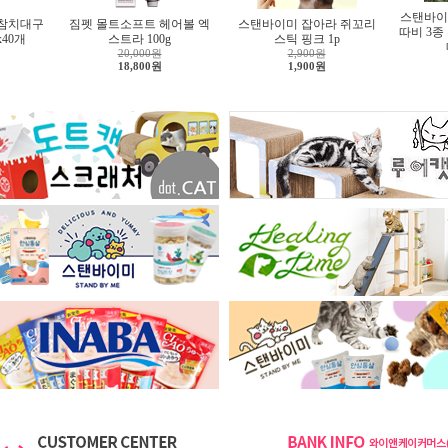
스탠바이
 참치대구
짐펫 몰트소프트 헤어볼 엑
스탠바이미 잡아라 쥐꼬리
따비 3종
x40개
스트라 100g
스틱 핑크 1p
20,000원
2,900원
18,800원
1,900원