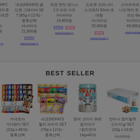
하겐 캣잇 센시스
도트캣 인피니티
스마트하트 골드
도트캣 스크래처
2.0 슈퍼 서킷
스크래처 83cm 초
나인케어 캣 피부&
집콕 TV
30,000원
대형
피모 6kg
16,000원
19,900원
32,000원
60,000원
12,900원
25,900원
49,000원
BEST SELLER
카네토라
네코(NEKKO)
완피 크리미 퓨레
칸타나 참치필렛
가다랑어 SET
젤리 파우치 SET
참치대구
오리지날 SET
(22g x 48개)-
(70g x 12개) -
+참치연어
(20g x 24개)
종류선택
종류선택
14gx40개
24,000원