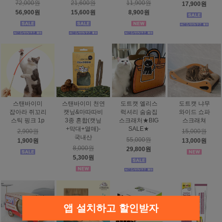
72,000원
21,600원
11,900원
17,900원
56,900원
15,600원
8,900원
스탠바이미
스탠바이미 천연
도트캣 엘리스
도트캣 냐무
잡아라 쥐꼬리
캣닢&마따따비
럭셔리 숨숨집
와이드 쇼파
스틱 핑크 1p
3종 혼합(캣닢
스크래처★BIG
스크래쳐
+막대+열매)-
SALE★
2,900원
15,000원
국내산
55,000원
1,900원
13,000원
8,000원
29,800원
5,300원
앱 설치하고 할인받자