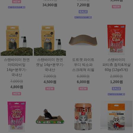
5,300원
34,900원
7,200원
스탠바이미 천연
스탠바이미 천연
도트캣 라이트
스탠바이미
마따따비잎
캣닢 14g+분무기-
우디 빅소파
파티츄 참치&게살
14g+분무기-
국내산
스크래쳐 리필
60g (12gx5개)
국내산
7,000원
6,000원
2,000원
7,000원
4,500원
6,000원
1,200원
4,800원