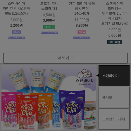
스탠바이미
도트캣 퍼니
완피 크리미 퓨레
스탠바이미
파티츄 참치&연어
스크래처 I
참치연어
모래영웅
60g (12gx5개)
14gx40개
두부모래 1.5mm
4,500원
극세입자
2,000원
11,900원
3,900원
오리지널 8L(3kg)
1,200원
8,900원
8,000원
6,000원
더보기
+
스탠바이미
펫시모
도트캣스크래쳐