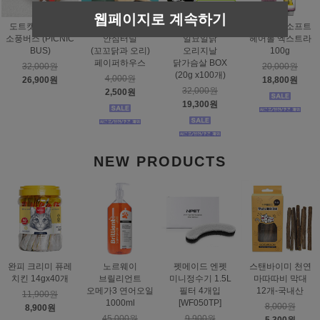
웹페이지로 계속하기
도트캣 스크래처
스탠바이미
태비토퍼
짐펫 몰트소프트
소풍버스 (PICNIC
안심터널
일묘일닭
헤어볼 엑스트라
BUS)
(꼬꼬닭과 오리)
오리지날
100g
페이퍼하우스
닭가슴살 BOX
32,000원
20,000원
(20g x100개)
4,000원
26,900원
18,800원
32,000원
2,500원
19,300원
NEW PRODUCTS
완피 크리미 퓨레
노르웨이
펫메이드 엔펫
스탠바이미 천연
치킨 14gx40개
브릴리언트
미니정수기 1.5L
마따따비 막대
오메가3 연어오일
필터 4개입
12개-국내산
11,900원
1000ml
[WF050TP]
8,000원
8,900원
45,000원
9,900원