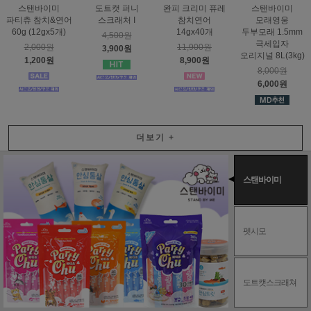
스탠바이미
도트캣 퍼니
완피 크리미 퓨레
스탠바이미
파티츄 참치&연어
스크래처 I
참치연어
모래영웅
60g (12gx5개)
14gx40개
두부모래 1.5mm
4,500원
극세입자
2,000원
11,900원
3,900원
오리지널 8L(3kg)
1,200원
8,900원
8,000원
6,000원
더보기
+
스탠바이미
펫시모
도트캣스크래쳐