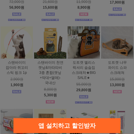
72,000원
21,600원
11,900원
17,900원
56,900원
15,600원
8,900원
스탠바이미
스탠바이미 천연
도트캣 엘리스
도트캣 냐무
잡아라 쥐꼬리
캣닢&마따따비
럭셔리 숨숨집
와이드 쇼파
스틱 핑크 1p
3종 혼합(캣닢
스크래처★BIG
스크래쳐
+막대+열매)-
SALE★
2,900원
15,000원
국내산
55,000원
1,900원
13,000원
8,000원
29,800원
5,300원
앱 설치하고 할인받자