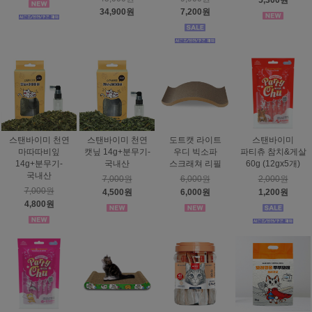
5,300원
34,900원
7,200원
스탠바이미 천연
스탠바이미 천연
도트캣 라이트
스탠바이미
마따따비잎
캣닢 14g+분무기-
우디 빅소파
파티츄 참치&게살
14g+분무기-
국내산
스크래쳐 리필
60g (12gx5개)
국내산
7,000원
6,000원
2,000원
7,000원
4,500원
6,000원
1,200원
4,800원