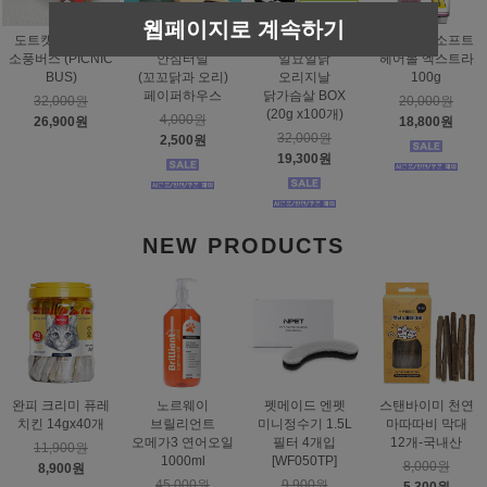
웹페이지로 계속하기
도트캣 스크래처
스탠바이미
태비토퍼
짐펫 몰트소프트
소풍버스 (PICNIC
안심터널
일묘일닭
헤어볼 엑스트라
BUS)
(꼬꼬닭과 오리)
오리지날
100g
페이퍼하우스
닭가슴살 BOX
32,000원
20,000원
(20g x100개)
4,000원
26,900원
18,800원
32,000원
2,500원
19,300원
NEW PRODUCTS
완피 크리미 퓨레
노르웨이
펫메이드 엔펫
스탠바이미 천연
치킨 14gx40개
브릴리언트
미니정수기 1.5L
마따따비 막대
오메가3 연어오일
필터 4개입
12개-국내산
11,900원
1000ml
[WF050TP]
8,000원
8,900원
45,000원
9,900원