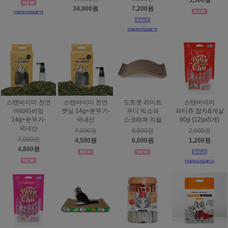
5,300원
34,900원
7,200원
스탠바이미 천연
스탠바이미 천연
도트캣 라이트
스탠바이미
마따따비잎
캣닢 14g+분무기-
우디 빅소파
파티츄 참치&게살
14g+분무기-
국내산
스크래쳐 리필
60g (12gx5개)
국내산
7,000원
6,000원
2,000원
7,000원
4,500원
6,000원
1,200원
4,800원