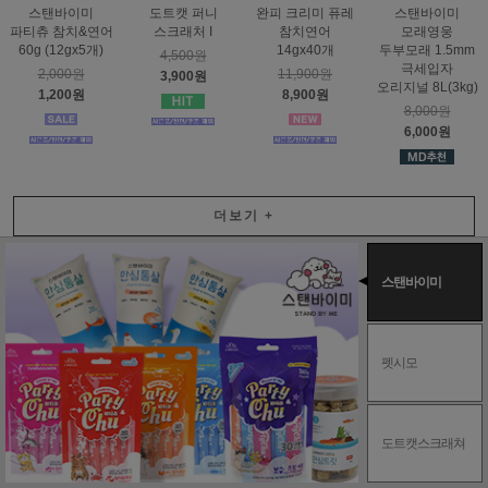
스탠바이미
도트캣 퍼니
완피 크리미 퓨레
스탠바이미
파티츄 참치&연어
스크래처 I
참치연어
모래영웅
60g (12gx5개)
14gx40개
두부모래 1.5mm
4,500원
극세입자
2,000원
11,900원
3,900원
오리지널 8L(3kg)
1,200원
8,900원
8,000원
6,000원
더보기
+
스탠바이미
펫시모
도트캣스크래쳐