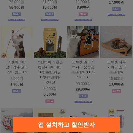
72,000원
21,600원
11,900원
17,900원
56,900원
15,600원
8,900원
스탠바이미
스탠바이미 천연
도트캣 엘리스
도트캣 냐무
잡아라 쥐꼬리
캣닢&마따따비
럭셔리 숨숨집
와이드 쇼파
스틱 핑크 1p
3종 혼합(캣닢
스크래처★BIG
스크래쳐
+막대+열매)-
SALE★
2,900원
15,000원
국내산
55,000원
1,900원
13,000원
8,000원
29,800원
5,300원
앱 설치하고 할인받자