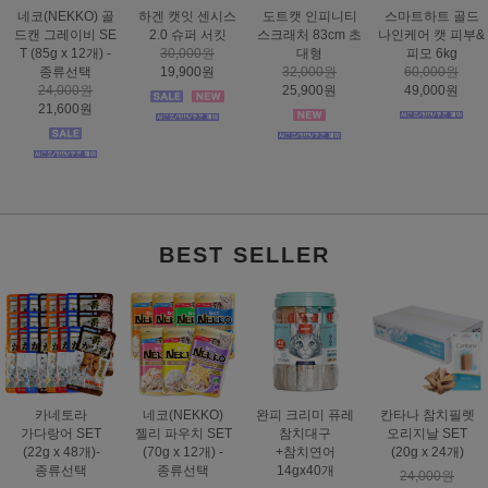
하겐 캣잇 센시스
도트캣 인피니티
스마트하트 골드
도트캣 스크래처
2.0 슈퍼 서킷
스크래처 83cm 초
나인케어 캣 피부&
집콕 TV
30,000원
대형
피모 6kg
16,000원
19,900원
32,000원
60,000원
12,900원
25,900원
49,000원
BEST SELLER
카네토라
네코(NEKKO)
완피 크리미 퓨레
칸타나 참치필렛
가다랑어 SET
젤리 파우치 SET
참치대구
오리지날 SET
(22g x 48개)-
(70g x 12개) -
+참치연어
(20g x 24개)
종류선택
종류선택
14gx40개
24,000원