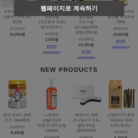
웹페이지로 계속하기
도트캣 스크래처
스탠바이미
태비토퍼
짐펫 몰트소프트
소풍버스 (PICNIC
안심터널
일묘일닭
헤어볼 엑스트라
BUS)
(꼬꼬닭과 오리)
오리지날
100g
페이퍼하우스
닭가슴살 BOX
32,000원
20,000원
(20g x100개)
4,000원
26,900원
18,800원
32,000원
2,500원
19,300원
NEW PRODUCTS
완피 크리미 퓨레
노르웨이
펫메이드 엔펫
스탠바이미 천연
치킨 14gx40개
브릴리언트
미니정수기 1.5L
마따따비 막대
오메가3 연어오일
필터 4개입
12개-국내산
11,900원
1000ml
[WF050TP]
8,000원
8,900원
45,000원
9,900원