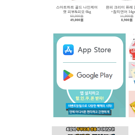
스마트하트 골드 나인케어
완피 크리미 퓨레
캣 피부&피모 6kg
+참치연어 14g
60,000원
11,900원
49,000원
8,900원