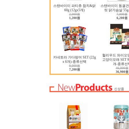
스탠바이미 파티츄 참치&닭
스탠바이미 동결건
60g (12gx5개)
릿 닭가슴살 55
2,000원
7,000원
1,200원
6,200원
헐리우드 와이오
카네토라 가다랑어 SET (22g
고양이모래 SET 9.0
x 6개)-종류선택
개-종류선
9,000원
46,000원
7,200원
36,900원