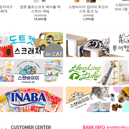
스탠바이
 참치대구
짐펫 몰트소프트 헤어볼 엑
스탠바이미 잡아라 쥐꼬리
따비 3종
x40개
스트라 100g
스틱 핑크 1p
20,000원
2,900원
18,800원
1,900원