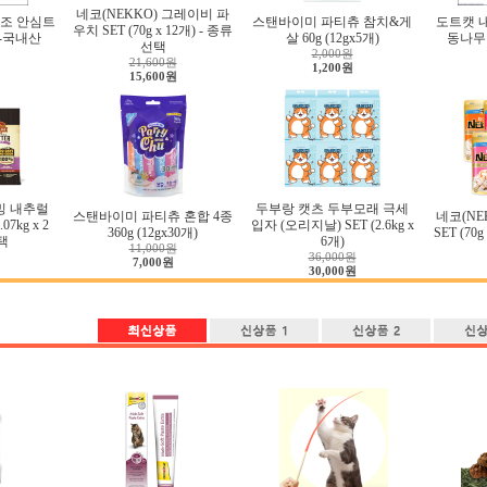
네코(NEKKO) 그레이비 파
조 안심트
스탠바이미 파티츄 참치&게
도트캣 
우치 SET (70g x 12개) - 종류
g-국내산
살 60g (12gx5개)
동나무 
선택
2,000원
21,600원
1,200원
15,600원
밍 내추럴
두부랑 캣츠 두부모래 극세
스탠바이미 파티츄 혼합 4종
네코(NE
7kg x 2
입자 (오리지날) SET (2.6kg x
360g (12gx30개)
SET (70
택
6개)
11,000원
36,000원
7,000원
30,000원