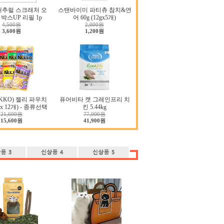
내추럴 스크래처 오
스탠바이미 파티츄 참치&연
박스UP 리필 1p
어 60g (12gx5개)
4,500원
2,000원
3,600원
1,200원
KKO) 젤리 파우치
퓨어비타 캣 그레인프리 치
g x 12개) - 종류선택
킨 5.44kg
21,600원
77,000원
15,600원
41,900원