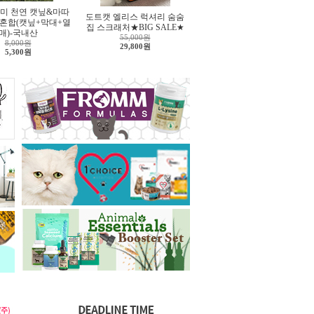
미 천연 캣닢&마따
도트캣 엘리스 럭셔리 숨숨
 혼합(캣닢+막대+열
집 스크래처★BIG SALE★
매)-국내산
55,000원
8,000원
29,800원
5,300원