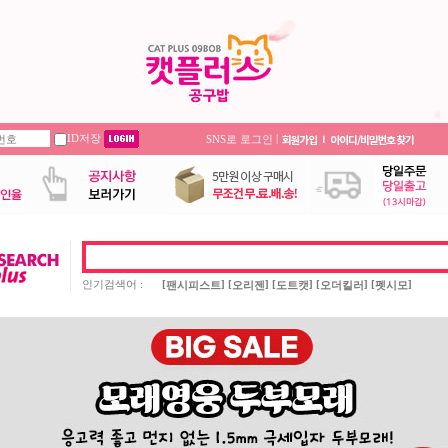
ID저장
|
SNS로 로그인
인기검색어 :
[
] [
] [
] [
] [
]
팬시피스트
오리젠
도트캣
오더킬러
펫시모