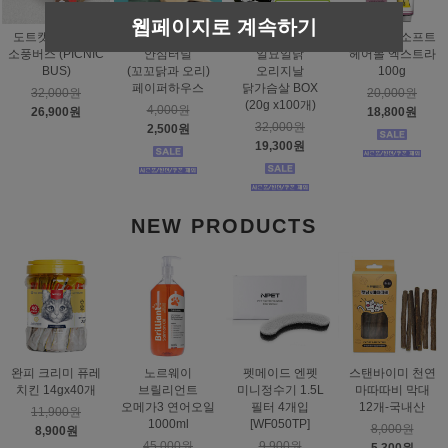
웹페이지로 계속하기
도트캣 스크래처
스탠바이미
태비토퍼
짐펫 몰트소프트
소풍버스 (PICNIC
안심터널
일묘일닭
헤어볼 엑스트라
BUS)
(꼬꼬닭과 오리)
오리지날
100g
페이퍼하우스
닭가슴살 BOX
32,000원
20,000원
(20g x100개)
4,000원
26,900원
18,800원
32,000원
2,500원
19,300원
NEW PRODUCTS
완피 크리미 퓨레
노르웨이
펫메이드 엔펫
스탠바이미 천연
치킨 14gx40개
브릴리언트
미니정수기 1.5L
마따따비 막대
오메가3 연어오일
필터 4개입
12개-국내산
11,900원
1000ml
[WF050TP]
8,000원
8,900원
45,000원
9,900원