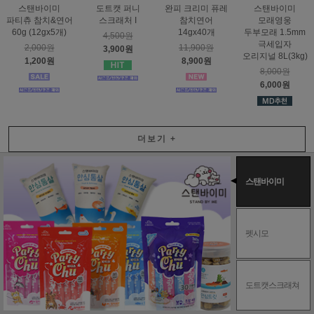
스탠바이미
도트캣 퍼니
완피 크리미 퓨레
스탠바이미
파티츄 참치&연어
스크래처 I
참치연어
모래영웅
60g (12gx5개)
14gx40개
두부모래 1.5mm
4,500원
극세입자
2,000원
11,900원
3,900원
오리지널 8L(3kg)
1,200원
8,900원
8,000원
6,000원
더보기
+
스탠바이미
펫시모
도트캣스크래쳐