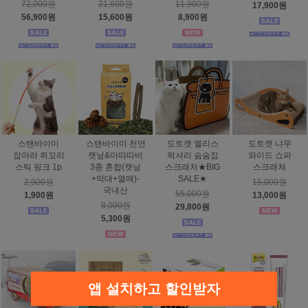
72,000원
21,600원
11,900원
17,900원
56,900원
15,600원
8,900원
스탠바이미
스탠바이미 천연
도트캣 엘리스
도트캣 냐무
잡아라 쥐꼬리
캣닢&마따따비
럭셔리 숨숨집
와이드 쇼파
스틱 핑크 1p
3종 혼합(캣닢
스크래처★BIG
스크래쳐
+막대+열매)-
SALE★
2,900원
15,000원
국내산
55,000원
1,900원
13,000원
8,000원
29,800원
5,300원
앱 설치하고 할인받자