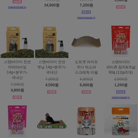
5,300원
34,900원
7,200원
스탠바이미 천연
스탠바이미 천연
도트캣 라이트
스탠바이미
마따따비잎
캣닢 14g+분무기-
우디 빅소파
파티츄 참치&게살
14g+분무기-
국내산
스크래쳐 리필
60g (12gx5개)
국내산
7,000원
6,000원
2,000원
7,000원
4,500원
6,000원
1,200원
4,800원