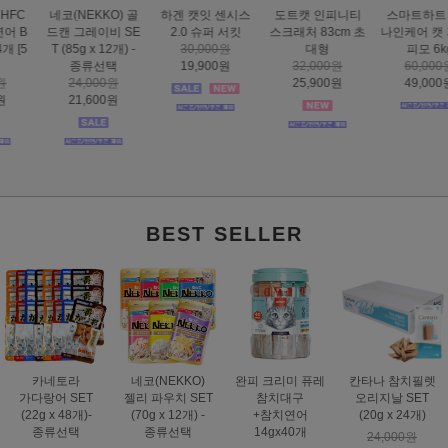
하겐 캣잇 센시스
도트캣 인피니티
스마트하트 골드
도트캣 스크래처
2.0 슈퍼 서킷
스크래처 83cm 초
나인케어 캣 피부&
집콕 TV
30,000원
대형
피모 6kg
16,000원
19,900원
32,000원
60,000원
12,900원
25,900원
49,000원
BEST SELLER
카네토라
네코(NEKKO)
완피 크리미 퓨레
칸타나 참치필렛
가다랑어 SET
젤리 파우치 SET
참치대구
오리지날 SET
(22g x 48개)-
(70g x 12개) -
+참치연어
(20g x 24개)
종류선택
종류선택
14gx40개
24,000원