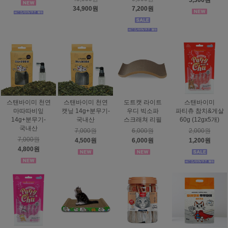
5,300원
34,900원
7,200원
스탠바이미 천연
스탠바이미 천연
도트캣 라이트
스탠바이미
마따따비잎
캣닢 14g+분무기-
우디 빅소파
파티츄 참치&게살
14g+분무기-
국내산
스크래쳐 리필
60g (12gx5개)
국내산
7,000원
6,000원
2,000원
7,000원
4,500원
6,000원
1,200원
4,800원