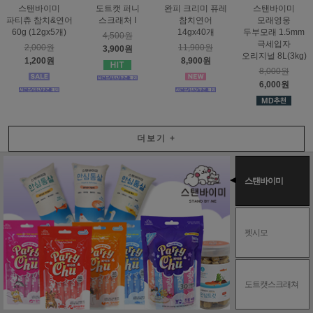
스탠바이미
도트캣 퍼니
완피 크리미 퓨레
스탠바이미
파티츄 참치&연어
스크래처 I
참치연어
모래영웅
60g (12gx5개)
14gx40개
두부모래 1.5mm
4,500원
극세입자
2,000원
11,900원
3,900원
오리지널 8L(3kg)
1,200원
8,900원
8,000원
6,000원
더보기
+
스탠바이미
펫시모
도트캣스크래쳐