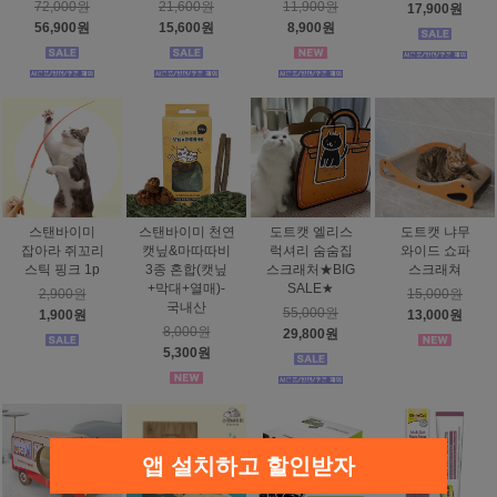
72,000원
21,600원
11,900원
17,900원
56,900원
15,600원
8,900원
스탠바이미
스탠바이미 천연
도트캣 엘리스
도트캣 냐무
잡아라 쥐꼬리
캣닢&마따따비
럭셔리 숨숨집
와이드 쇼파
스틱 핑크 1p
3종 혼합(캣닢
스크래처★BIG
스크래쳐
+막대+열매)-
SALE★
2,900원
15,000원
국내산
55,000원
1,900원
13,000원
8,000원
29,800원
5,300원
앱 설치하고 할인받자