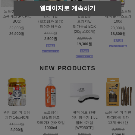
웹페이지로 계속하기
도트캣 스크래처
스탠바이미
태비토퍼
짐펫 몰트소프트
소풍버스 (PICNIC
안심터널
일묘일닭
헤어볼 엑스트라
BUS)
(꼬꼬닭과 오리)
오리지날
100g
페이퍼하우스
닭가슴살 BOX
32,000원
20,000원
(20g x100개)
4,000원
26,900원
18,800원
32,000원
2,500원
19,300원
NEW PRODUCTS
완피 크리미 퓨레
노르웨이
펫메이드 엔펫
스탠바이미 천연
치킨 14gx40개
브릴리언트
미니정수기 1.5L
마따따비 막대
오메가3 연어오일
필터 4개입
12개-국내산
11,900원
1000ml
[WF050TP]
8,000원
8,900원
45,000원
9,900원