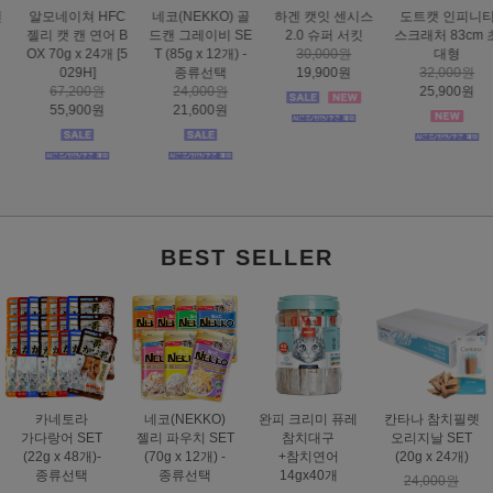
하겐 캣잇 센시스
도트캣 인피니티
스마트하트 골드
도트캣 스크래처
2.0 슈퍼 서킷
스크래처 83cm 초
나인케어 캣 피부&
집콕 TV
30,000원
대형
피모 6kg
16,000원
19,900원
32,000원
60,000원
12,900원
25,900원
49,000원
BEST SELLER
카네토라
네코(NEKKO)
완피 크리미 퓨레
칸타나 참치필렛
가다랑어 SET
젤리 파우치 SET
참치대구
오리지날 SET
(22g x 48개)-
(70g x 12개) -
+참치연어
(20g x 24개)
종류선택
종류선택
14gx40개
24,000원