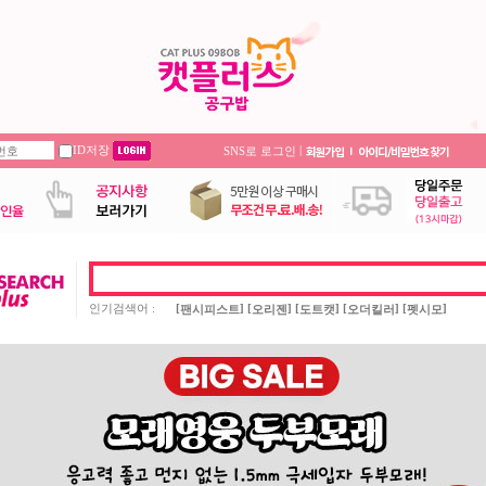
ID저장
|
SNS로 로그인
인기검색어 :
[
] [
] [
] [
] [
]
팬시피스트
오리젠
도트캣
오더킬러
펫시모