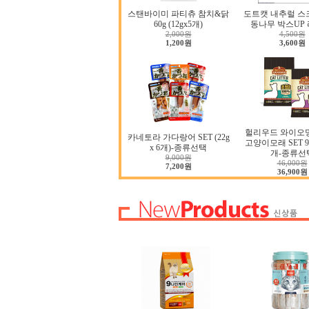
스탠바이미 파티츄 참치&닭
도트캣 내추럴 스
60g (12gx5개)
동나무 박스UP 
2,000원
4,500원
1,200원
3,600원
헐리우드 와이오
카네토라 가다랑어 SET (22g
고양이모래 SET 9.0
x 6개)-종류선택
개-종류선
9,000원
46,000원
7,200원
36,900원