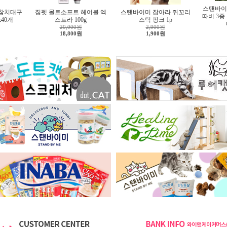
스탠바이
 참치대구
짐펫 몰트소프트 헤어볼 엑
스탠바이미 잡아라 쥐꼬리
따비 3종
x40개
스트라 100g
스틱 핑크 1p
20,000원
2,900원
18,800원
1,900원