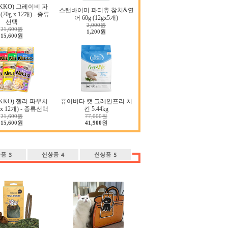
KKO) 그레이비 파
스탠바이미 파티츄 참치&연
(70g x 12개) - 종류
어 60g (12gx5개)
선택
2,000원
21,600원
1,200원
15,600원
KKO) 젤리 파우치
퓨어비타 캣 그레인프리 치
g x 12개) - 종류선택
킨 5.44kg
21,600원
77,000원
15,600원
41,900원