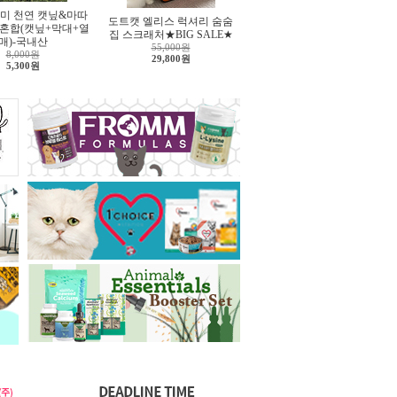
미 천연 캣닢&마따
도트캣 엘리스 럭셔리 숨숨
 혼합(캣닢+막대+열
집 스크래처★BIG SALE★
매)-국내산
55,000원
8,000원
29,800원
5,300원