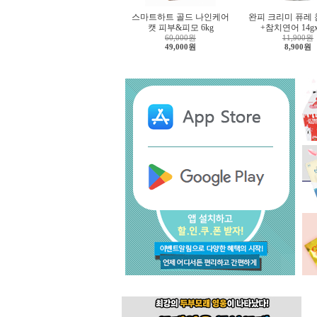
스마트하트 골드 나인케어
완피 크리미 퓨레
캣 피부&피모 6kg
+참치연어 14g
60,000원
11,900원
49,000원
8,900원