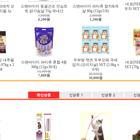
네코(NE
크래처 오
스탠바이미 동결건조 안심트
스탠바이미 파티츄 참치&게
우치 SET 
리필 1p
릿 닭가슴살 55g-국내산
살 60g (12gx5개)
7,000원
2,000원
6,200원
1,200원
밍 내추럴
두부랑 캣츠 두부모래 극세
스탠바이미 파티츄 혼합 4종
네코(NE
7kg x 2
입자 (오리지날) SET (2.6kg x
360g (12gx30개)
SET (70
택
6개)
11,000원
36,000원
7,000원
30,000원