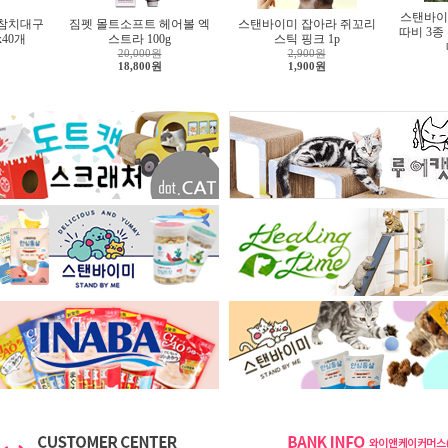
스탠바이
 참치대구
짐펫 몰트소프트 헤어볼 엑
스탠바이미 잡아라 쥐꼬리
따비 3종
x40개
스트라 100g
스틱 핑크 1p
20,000원
2,900원
18,800원
1,900원