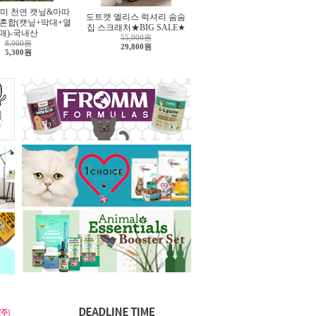
미 천연 캣닢&마따
도트캣 엘리스 럭셔리 숨숨
 혼합(캣닢+막대+열
집 스크래처★BIG SALE★
매)-국내산
55,000원
8,000원
29,800원
5,300원