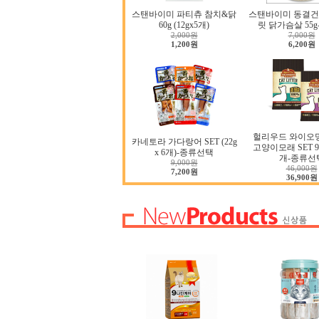
스탠바이미 파티츄 참치&닭
스탠바이미 동결건
60g (12gx5개)
릿 닭가슴살 55
2,000원
7,000원
1,200원
6,200원
헐리우드 와이오
카네토라 가다랑어 SET (22g
고양이모래 SET 9.0
x 6개)-종류선택
개-종류선
9,000원
46,000원
7,200원
36,900원