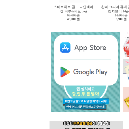
스마트하트 골드 나인케어
완피 크리미 퓨레
캣 피부&피모 6kg
+참치연어 14g
60,000원
11,900원
49,000원
8,900원