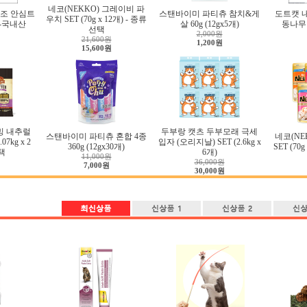
네코(NEKKO) 그레이비 파
조 안심트
스탠바이미 파티츄 참치&게
도트캣 
우치 SET (70g x 12개) - 종류
g-국내산
살 60g (12gx5개)
동나무 
선택
2,000원
21,600원
1,200원
15,600원
밍 내추럴
두부랑 캣츠 두부모래 극세
스탠바이미 파티츄 혼합 4종
네코(NE
7kg x 2
입자 (오리지날) SET (2.6kg x
360g (12gx30개)
SET (70
택
6개)
11,000원
36,000원
7,000원
30,000원