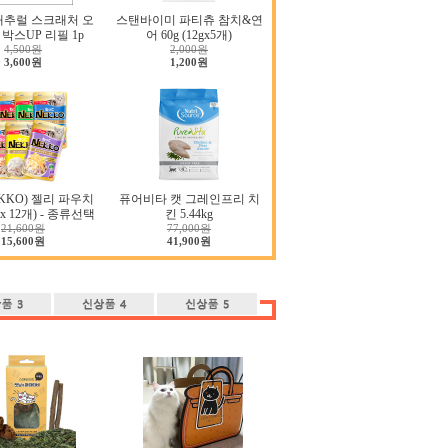
내추럴 스크래처 오
스탠바이미 파티츄 참치&연
박스UP 리필 1p
어 60g (12gx5개)
4,500원
2,000원
3,600원
1,200원
KKO) 젤리 파우치
퓨어비타 캣 그레인프리 치
g x 12개) - 종류선택
킨 5.44kg
21,600원
77,000원
15,600원
41,900원