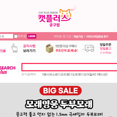
ID저장
|
SNS로 로그인
인기검색어 :
[
] [
] [
] [
] [
]
팬시피스트
오리젠
도트캣
오더킬러
펫시모