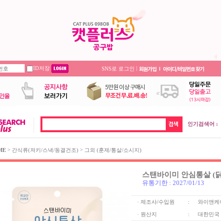
ID저장
|
SNS로 로그인
인기검색어 :
>
>
ME
간식류(져키/스낵/동결건조)
그외 (훈제/통살/소시지)
스탠바이미 안심통살 (닭
유통기한 : 2027/01/13
· 제조사/수입원
:
와이앤케
· 원산지
:
대한민국