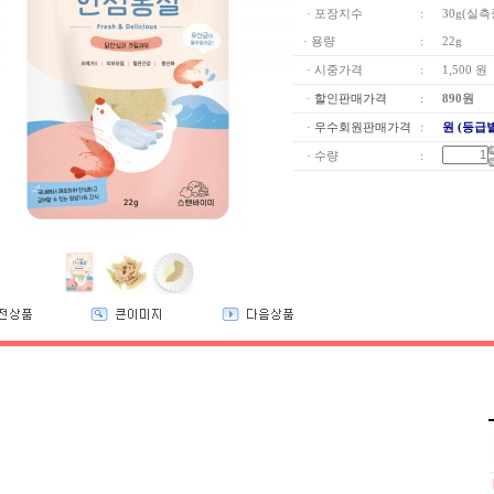
· 포장지수
:
30g(실측
· 용량
:
22g
· 시중가격
:
1,500 원
·
할인판매가격
:
890
원
·
우수회원판매가격
:
원 (등급
· 수량
: