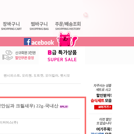
,
,
,
,
팬시피스트
오리젠
도트캣
오더킬러
펫시모
안심과 크릴새우) 22g-국내산
이커머스(주)