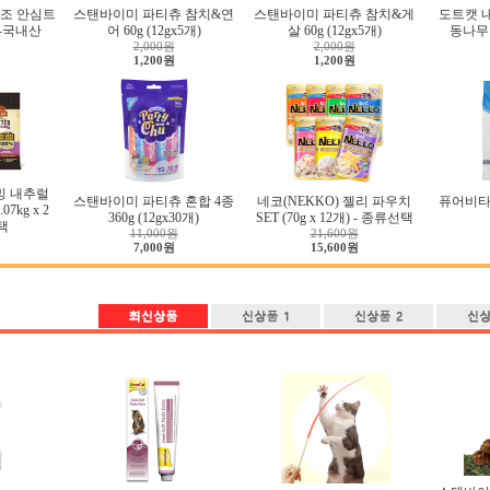
조 안심트
스탠바이미 파티츄 참치&연
스탠바이미 파티츄 참치&게
도트캣 
g-국내산
어 60g (12gx5개)
살 60g (12gx5개)
동나무 
2,000원
2,000원
1,200원
1,200원
밍 내추럴
스탠바이미 파티츄 혼합 4종
네코(NEKKO) 젤리 파우치
퓨어비타
7kg x 2
360g (12gx30개)
SET (70g x 12개) - 종류선택
택
11,000원
21,600원
7,000원
15,600원