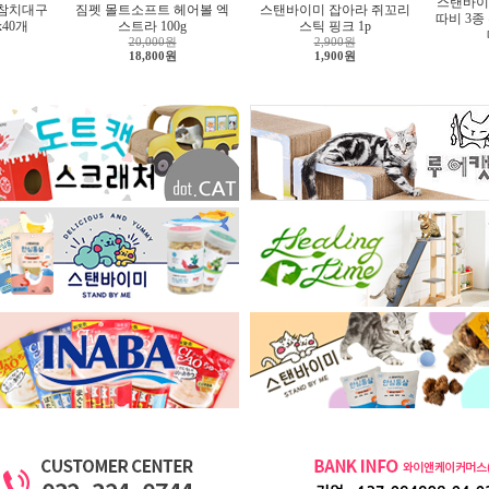
스탠바이
 참치대구
짐펫 몰트소프트 헤어볼 엑
스탠바이미 잡아라 쥐꼬리
따비 3종
x40개
스트라 100g
스틱 핑크 1p
20,000원
2,900원
18,800원
1,900원