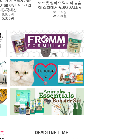
미 천연 캣닢&마따
도트캣 엘리스 럭셔리 숨숨
 혼합(캣닢+막대+열
집 스크래처★BIG SALE★
매)-국내산
55,000원
8,000원
29,800원
5,300원