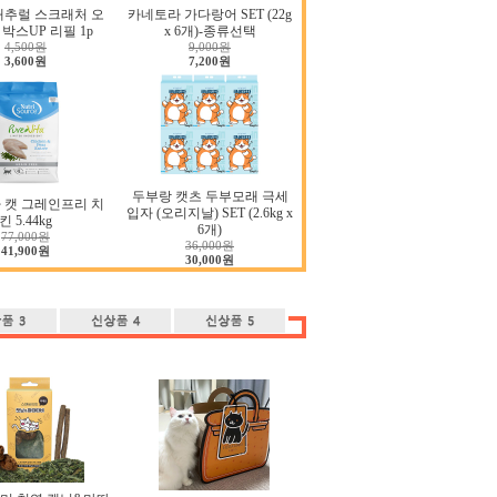
내추럴 스크래처 오
카네토라 가다랑어 SET (22g
박스UP 리필 1p
x 6개)-종류선택
4,500원
9,000원
3,600원
7,200원
두부랑 캣츠 두부모래 극세
 캣 그레인프리 치
입자 (오리지날) SET (2.6kg x
킨 5.44kg
6개)
77,000원
36,000원
41,900원
30,000원