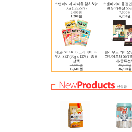
스탠바이미 파티츄 참치&닭
스탠바이미 동결건
60g (12gx5개)
릿 닭가슴살 55
2,000원
7,000원
1,200원
6,200원
네코(NEKKO) 그레이비 파
헐리우드 와이오
우치 SET (70g x 12개) - 종류
고양이모래 SET 9.0
선택
개-종류선
21,600원
46,000원
15,600원
36,900원