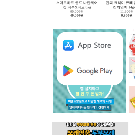
스마트하트 골드 나인케어
완피 크리미 퓨레
캣 피부&피모 6kg
+참치연어 14g
60,000원
11,900원
49,000원
8,900원