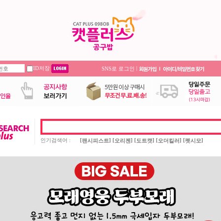
ID저장
|
SNS로 로그인
인기검색어 :
[
] [
] [
] [
] [
]
팬시피스트
오리젠
도트캣
오더킬러
펫시모