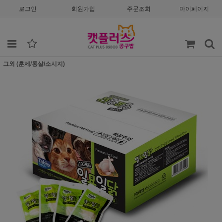
로그인
회원가입
주문조회
마이페이지
그외 (훈제/통살/소시지)