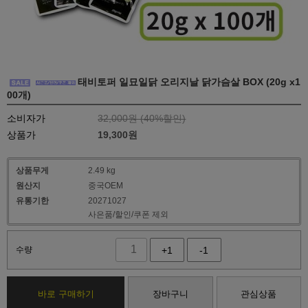
태비토퍼 일묘일닭 오리지날 닭가슴살 BOX (20g x1
00개)
소비자가
32,000원 (
40
%할인)
상품가
19,300
원
상품무게
2.49 kg
원산지
중국OEM
유통기한
20271027
사은품/할인/쿠폰 제외
수량
+1
-1
바로 구매하기
장바구니
관심상품