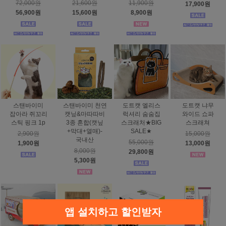
72,000원
21,600원
11,900원
17,900원
56,900원
15,600원
8,900원
스탠바이미
스탠바이미 천연
도트캣 엘리스
도트캣 냐무
잡아라 쥐꼬리
캣닢&마따따비
럭셔리 숨숨집
와이드 쇼파
스틱 핑크 1p
3종 혼합(캣닢
스크래처★BIG
스크래쳐
+막대+열매)-
SALE★
2,900원
15,000원
국내산
55,000원
1,900원
13,000원
8,000원
29,800원
5,300원
앱 설치하고 할인받자