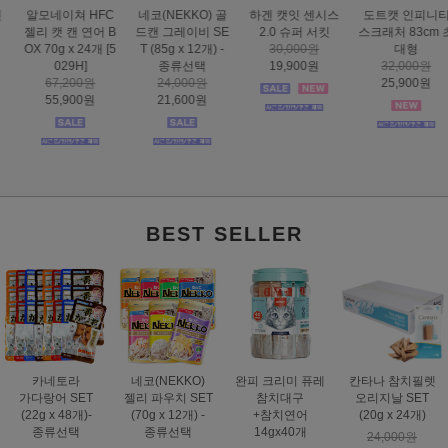
하겐 캣잇 센시스
도트캣 인피니티
스마트하트 골드
도트캣 스크래처
2.0 슈퍼 서킷
스크래처 83cm 초
나인케어 캣 피부&
집콕 TV
30,000원
대형
피모 6kg
16,000원
19,900원
32,000원
60,000원
12,900원
25,900원
49,000원
BEST SELLER
카네토라
네코(NEKKO)
완피 크리미 퓨레
칸타나 참치필렛
가다랑어 SET
젤리 파우치 SET
참치대구
오리지날 SET
(22g x 48개)-
(70g x 12개) -
+참치연어
(20g x 24개)
종류선택
종류선택
14gx40개
24,000원