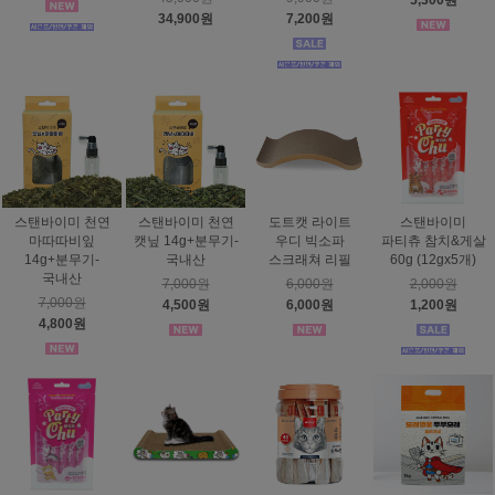
5,300원
34,900원
7,200원
스탠바이미 천연
스탠바이미 천연
도트캣 라이트
스탠바이미
마따따비잎
캣닢 14g+분무기-
우디 빅소파
파티츄 참치&게살
14g+분무기-
국내산
스크래쳐 리필
60g (12gx5개)
국내산
7,000원
6,000원
2,000원
7,000원
4,500원
6,000원
1,200원
4,800원