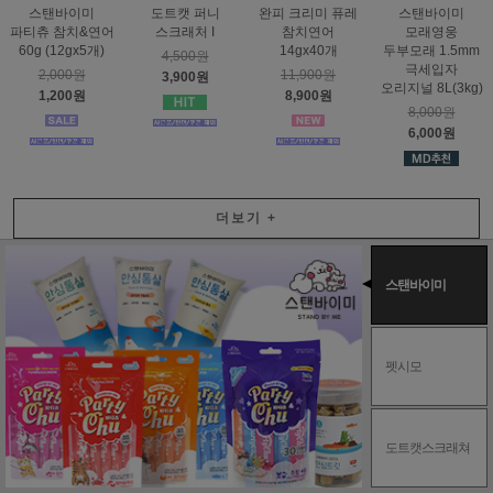
스탠바이미
도트캣 퍼니
완피 크리미 퓨레
스탠바이미
파티츄 참치&연어
스크래처 I
참치연어
모래영웅
60g (12gx5개)
14gx40개
두부모래 1.5mm
4,500원
극세입자
2,000원
11,900원
3,900원
오리지널 8L(3kg)
1,200원
8,900원
8,000원
6,000원
더보기
+
스탠바이미
펫시모
도트캣스크래쳐