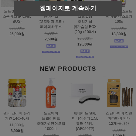
웹페이지로 계속하기
도트캣 스크래처
스탠바이미
태비토퍼
짐펫 몰트소프트
소풍버스 (PICNIC
안심터널
일묘일닭
헤어볼 엑스트라
BUS)
(꼬꼬닭과 오리)
오리지날
100g
페이퍼하우스
닭가슴살 BOX
32,000원
20,000원
(20g x100개)
4,000원
26,900원
18,800원
32,000원
2,500원
19,300원
NEW PRODUCTS
완피 크리미 퓨레
노르웨이
펫메이드 엔펫
스탠바이미 천연
치킨 14gx40개
브릴리언트
미니정수기 1.5L
마따따비 막대
오메가3 연어오일
필터 4개입
12개-국내산
11,900원
1000ml
[WF050TP]
8,000원
8,900원
45,000원
9,900원