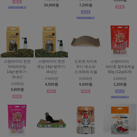
5,300원
34,900원
7,200원
스탠바이미 천연
스탠바이미 천연
도트캣 라이트
스탠바이미
마따따비잎
캣닢 14g+분무기-
우디 빅소파
파티츄 참치&게살
14g+분무기-
국내산
스크래쳐 리필
60g (12gx5개)
국내산
7,000원
6,000원
2,000원
7,000원
4,500원
6,000원
1,200원
4,800원