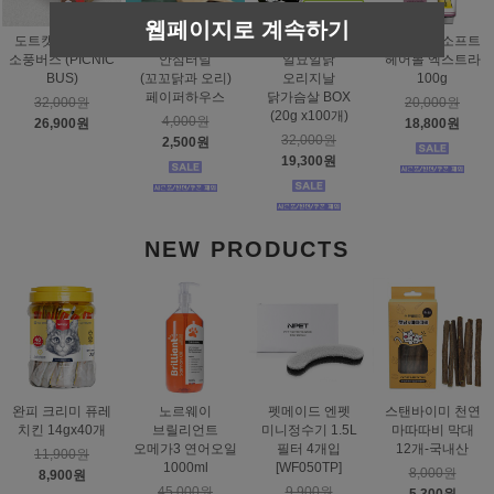
웹페이지로 계속하기
도트캣 스크래처
스탠바이미
태비토퍼
짐펫 몰트소프트
소풍버스 (PICNIC
안심터널
일묘일닭
헤어볼 엑스트라
BUS)
(꼬꼬닭과 오리)
오리지날
100g
페이퍼하우스
닭가슴살 BOX
32,000원
20,000원
(20g x100개)
4,000원
26,900원
18,800원
32,000원
2,500원
19,300원
NEW PRODUCTS
완피 크리미 퓨레
노르웨이
펫메이드 엔펫
스탠바이미 천연
치킨 14gx40개
브릴리언트
미니정수기 1.5L
마따따비 막대
오메가3 연어오일
필터 4개입
12개-국내산
11,900원
1000ml
[WF050TP]
8,000원
8,900원
45,000원
9,900원