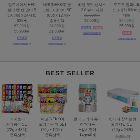
하겐 캣잇 센시스
도트캣 인피니티
스마트하트 골드
도트캣 스크래처
2.0 슈퍼 서킷
스크래처 83cm 초
나인케어 캣 피부&
집콕 TV
30,000원
대형
피모 6kg
16,000원
19,900원
32,000원
60,000원
12,900원
25,900원
49,000원
BEST SELLER
카네토라
네코(NEKKO)
완피 크리미 퓨레
칸타나 참치필렛
가다랑어 SET
젤리 파우치 SET
참치대구
오리지날 SET
(22g x 48개)-
(70g x 12개) -
+참치연어
(20g x 24개)
종류선택
종류선택
14gx40개
24,000원