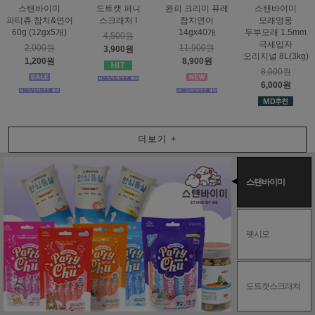
스탠바이미
도트캣 퍼니
완피 크리미 퓨레
스탠바이미
파티츄 참치&연어
스크래처 I
참치연어
모래영웅
60g (12gx5개)
14gx40개
두부모래 1.5mm
4,500원
극세입자
2,000원
11,900원
3,900원
오리지널 8L(3kg)
1,200원
8,900원
8,000원
6,000원
더보기
+
스탠바이미
펫시모
도트캣스크래쳐