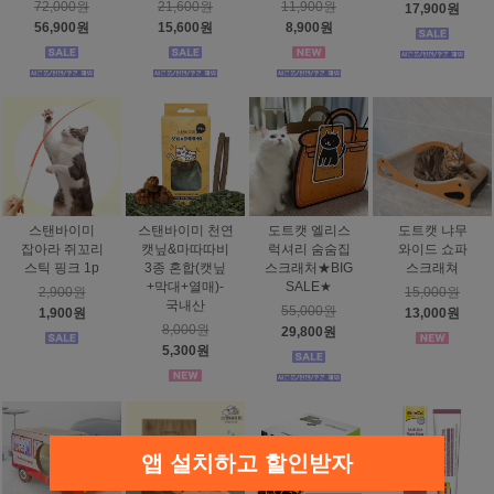
72,000원
21,600원
11,900원
17,900원
56,900원
15,600원
8,900원
스탠바이미
스탠바이미 천연
도트캣 엘리스
도트캣 냐무
잡아라 쥐꼬리
캣닢&마따따비
럭셔리 숨숨집
와이드 쇼파
스틱 핑크 1p
3종 혼합(캣닢
스크래처★BIG
스크래쳐
+막대+열매)-
SALE★
2,900원
15,000원
국내산
55,000원
1,900원
13,000원
8,000원
29,800원
5,300원
앱 설치하고 할인받자