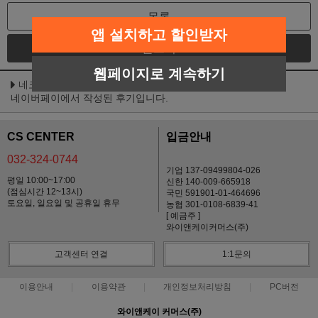
목록
앱 설치하고 할인받자
글쓰기
웹페이지로 계속하기
네코(NEKKO) 젤리 파우치 SET (70g x 12개) - 종류선택
네이버페이에서 작성된 후기입니다.
CS CENTER
입금안내
032-324-0744
기업 137-09499804-026
평일 10:00~17:00
신한 140-009-665918
(점심시간 12~13시)
국민 591901-01-464696
토요일, 일요일 및 공휴일 휴무
농협 301-0108-6839-41
[ 예금주 ]
와이앤케이커머스(주)
고객센터 연결
1:1문의
이용안내
이용약관
개인정보처리방침
PC버전
와이앤케이 커머스(주)