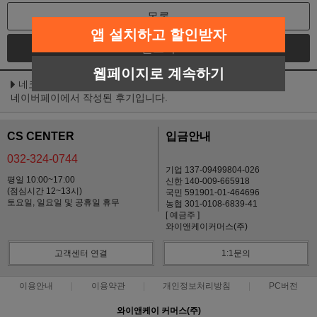
목록
앱 설치하고 할인받자
글쓰기
웹페이지로 계속하기
네코(NEKKO) 그레이비 파우치 SET (70g x 12개) - 종류선택
네이버페이에서 작성된 후기입니다.
CS CENTER
입금안내
032-324-0744
기업 137-09499804-026
평일 10:00~17:00
신한 140-009-665918
(점심시간 12~13시)
국민 591901-01-464696
토요일, 일요일 및 공휴일 휴무
농협 301-0108-6839-41
[ 예금주 ]
와이앤케이커머스(주)
고객센터 연결
1:1문의
이용안내
이용약관
개인정보처리방침
PC버전
와이앤케이 커머스(주)