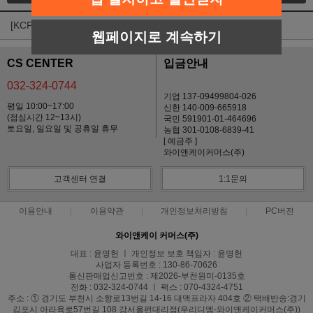
[KCP] 2월 카드사별 무이자 행사 안내
웹페이지로 계속하기
CS CENTER
입금안내
032-324-0744
기업 137-09499804-026
평일 10:00~17:00
신한 140-009-665918
(점심시간 12~13시)
국민 591901-01-464696
토요일, 일요일 및 공휴일 휴무
농협 301-0108-6839-41
[ 예금주 ]
와이앤케이커머스(주)
고객센터 연결
1:1문의
이용안내
이용약관
개인정보처리방침
PC버전
와이앤케이 커머스(주)
대표 : 윤명헌 ㅣ 개인정보 보호 책임자 : 윤명헌
사업자 등록번호 : 130-86-70626
통신판매업신고번호 : 제2026-부천원미-0135호
전화 : 032-324-0744 ㅣ 팩스 : 070-4324-4751
주소 : ① 경기도 부천시 소향로13번길 14-16 대맥프라자 404호 ② 택배반송:경기
김포시 아라육로57번길 108 강서올펀대리점(우리디엠-와이앤케이커머스(주))