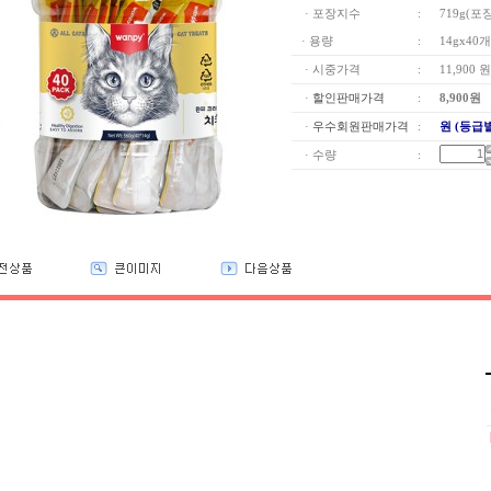
· 포장지수
:
719g(포
· 용량
:
14gx40개
· 시중가격
:
11,900 원
·
할인판매가격
:
8,900
원
·
우수회원판매가격
:
원 (등급
· 수량
: