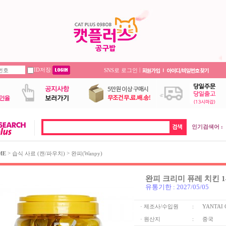
ID저장
|
SNS로 로그인
인기검색어 :
>
>
ME
습식 사료 (캔/파우치)
완피(Wanpy)
완피 크리미 퓨레 치킨 1
유통기한 : 2027/05/05
· 제조사/수입원
:
YANTAI 
· 원산지
:
중국