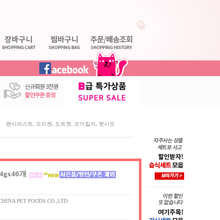
,
,
,
,
팬시피스트
오리젠
도트캣
오더킬러
펫시모
4gx40개
CHINA PET FOODS CO.,LTD