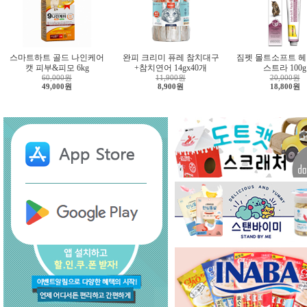
스마트하트 골드 나인케어
완피 크리미 퓨레 참치대구
짐펫 몰트소프트 헤
캣 피부&피모 6kg
+참치연어 14gx40개
스트라 100g
60,000원
11,900원
20,000원
49,000원
8,900원
18,800원