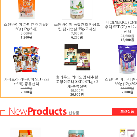
네코(NEKKO) 그
스탠바이미 파티츄 참치&닭
스탠바이미 동결건조 안심트
우치 SET (70g x 12
60g (12gx5개)
릿 닭가슴살 55g-국내산
선택
2,000원
7,000원
21,600원
1,200원
6,200원
15,600원
헐리우드 와이오밍 내추럴
카네토라 가다랑어 SET (22g
스탠바이미 파티츄 
고양이모래 SET 9.07kg x 2
x 6개)-종류선택
360g (12gx30
개-종류선택
9,000원
11,000원
46,000원
7,200원
7,000원
36,900원