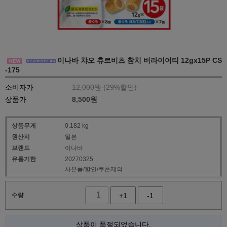
이나바 챠오 츄르비츠 참치 버라이어티 12gx15P CS
-175
소비자가
12,000원 (
29
%할인)
상품가
8,500
원
상품무게
0.182 kg
원산지
일본
브랜드
이나바
유통기한
20270325
사은품/할인/쿠폰제외
수량
+1
-1
상품이 품절되었습니다.