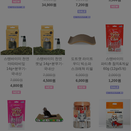
5,300원
34,900원
7,200원
스탠바이미 천연
스탠바이미 천연
도트캣 라이트
스탠바이미
마따따비잎
캣닢 14g+분무기-
우디 빅소파
파티츄 참치&게살
14g+분무기-
국내산
스크래쳐 리필
60g (12gx5개)
국내산
7,000원
6,000원
2,000원
7,000원
4,500원
6,000원
1,200원
4,800원