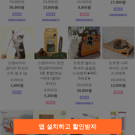
72,000원
21,600원
11,900원
17,900원
56,900원
15,600원
8,900원
스탠바이미
스탠바이미 천연
도트캣 엘리스
도트캣 냐무
잡아라 쥐꼬리
캣닢&마따따비
럭셔리 숨숨집
와이드 쇼파
스틱 핑크 1p
3종 혼합(캣닢
스크래처★BIG
스크래쳐
+막대+열매)-
SALE★
2,900원
15,000원
국내산
55,000원
1,900원
13,000원
8,000원
29,800원
5,300원
앱 설치하고 할인받자