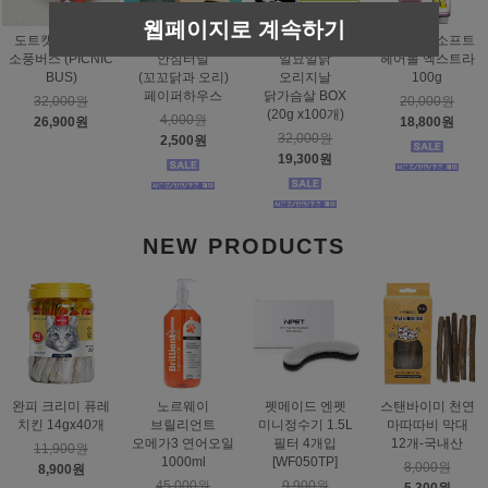
웹페이지로 계속하기
도트캣 스크래처
스탠바이미
태비토퍼
짐펫 몰트소프트
소풍버스 (PICNIC
안심터널
일묘일닭
헤어볼 엑스트라
BUS)
(꼬꼬닭과 오리)
오리지날
100g
페이퍼하우스
닭가슴살 BOX
32,000원
20,000원
(20g x100개)
4,000원
26,900원
18,800원
32,000원
2,500원
19,300원
NEW PRODUCTS
완피 크리미 퓨레
노르웨이
펫메이드 엔펫
스탠바이미 천연
치킨 14gx40개
브릴리언트
미니정수기 1.5L
마따따비 막대
오메가3 연어오일
필터 4개입
12개-국내산
11,900원
1000ml
[WF050TP]
8,000원
8,900원
45,000원
9,900원