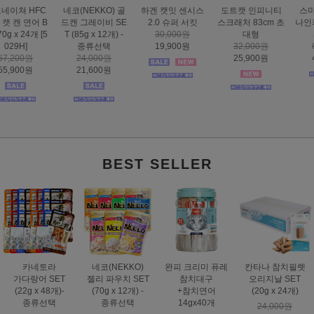
하겐 캣잇 센시스
도트캣 인피니티
스마트하트 골드
도트캣 스크래처
2.0 슈퍼 서킷
스크래처 83cm 초
나인케어 캣 피부&
집콕 TV
30,000원
대형
피모 6kg
16,000원
19,900원
32,000원
60,000원
12,900원
25,900원
49,000원
BEST SELLER
카네토라
네코(NEKKO)
완피 크리미 퓨레
칸타나 참치필렛
가다랑어 SET
젤리 파우치 SET
참치대구
오리지날 SET
(22g x 48개)-
(70g x 12개) -
+참치연어
(20g x 24개)
종류선택
종류선택
14gx40개
24,000원