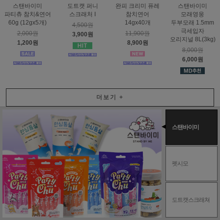
스탠바이미
도트캣 퍼니
완피 크리미 퓨레
스탠바이미
파티츄 참치&연어
스크래처 I
참치연어
모래영웅
60g (12gx5개)
14gx40개
두부모래 1.5mm
4,500원
극세입자
2,000원
11,900원
3,900원
오리지널 8L(3kg)
1,200원
8,900원
8,000원
6,000원
더보기
+
스탠바이미
펫시모
도트캣스크래쳐