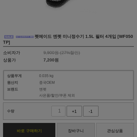
펫메이드 엔펫 미니정수기 1.5L 필터 4개입 [WF050
TP]
소비자가
9,900원 (
27
%할인)
상품가
7,200
원
상품무게
0.035 kg
원산지
중국OEM
브랜드
엔펫
사은품/할인/쿠폰 제외
수량
+1
-1
바로 구매하기
장바구니
관심상품