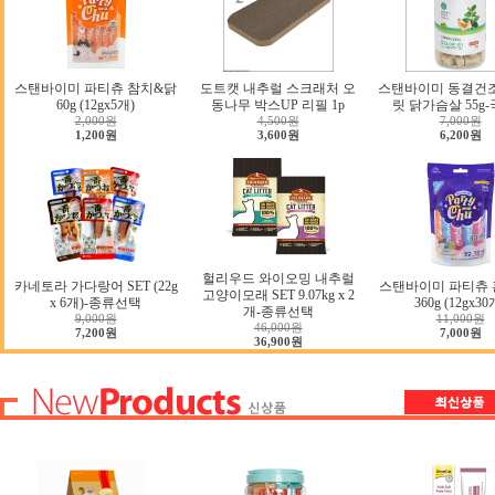
스탠바이미 파티츄 참치&닭
도트캣 내추럴 스크래처 오
스탠바이미 동결건
60g (12gx5개)
동나무 박스UP 리필 1p
릿 닭가슴살 55g
2,000원
4,500원
7,000원
1,200원
3,600원
6,200원
헐리우드 와이오밍 내추럴
카네토라 가다랑어 SET (22g
스탠바이미 파티츄 
고양이모래 SET 9.07kg x 2
x 6개)-종류선택
360g (12gx30
개-종류선택
9,000원
11,000원
46,000원
7,200원
7,000원
36,900원