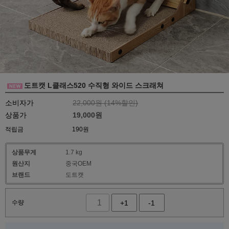
도트캣 L클래스520 수직형 와이드 스크래쳐
소비자가
22,000원 (
14
%할인)
상품가
19,000
원
적립금
190원
상품무게
1.7 kg
원산지
중국OEM
브랜드
도트캣
수량
+1
-1