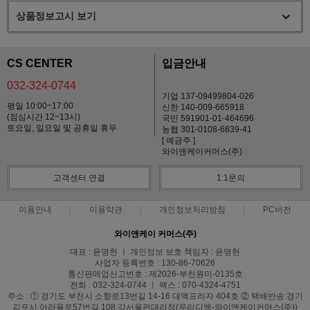
상품정보고시 보기
CS CENTER
입금안내
032-324-0744
기업 137-09499804-026
평일 10:00~17:00
신한 140-009-665918
(점심시간 12~13시)
국민 591901-01-464696
토요일, 일요일 및 공휴일 휴무
농협 301-0108-6839-41
[ 예금주 ]
와이앤케이커머스(주)
고객센터 연결
1:1문의
이용안내
이용약관
개인정보처리방침
PC버전
와이앤케이 커머스(주)
대표 : 윤명헌 ㅣ 개인정보 보호 책임자 : 윤명헌
사업자 등록번호 : 130-86-70626
통신판매업신고번호 : 제2026-부천원미-0135호
전화 : 032-324-0744 ㅣ 팩스 : 070-4324-4751
주소 : ① 경기도 부천시 소향로13번길 14-16 대맥프라자 404호 ② 택배반송:경기
김포시 아라육로57번길 108 강서올펀대리점(우리디엠-와이앤케이커머스(주))