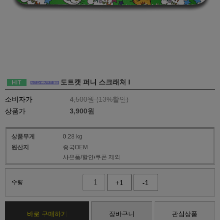
도트캣 퍼니 스크래처 I
소비자가
4,500원 (
13
%할인)
상품가
3,900
원
상품무게
0.28 kg
원산지
중국OEM
사은품/할인/쿠폰 제외
수량
+1
-1
바로 구매하기
장바구니
관심상품