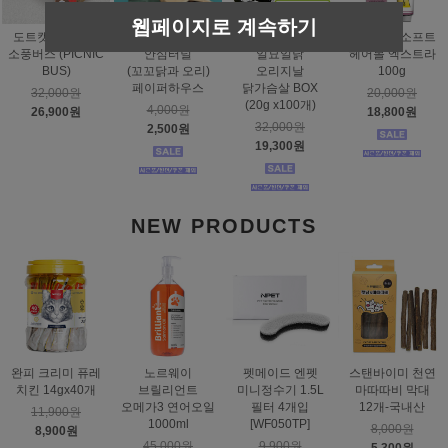
웹페이지로 계속하기
도트캣 스크래처
스탠바이미
태비토퍼
짐펫 몰트소프트
소풍버스 (PICNIC
안심터널
일묘일닭
헤어볼 엑스트라
BUS)
(꼬꼬닭과 오리)
오리지날
100g
페이퍼하우스
닭가슴살 BOX
32,000원
20,000원
(20g x100개)
4,000원
26,900원
18,800원
32,000원
2,500원
19,300원
NEW PRODUCTS
완피 크리미 퓨레
노르웨이
펫메이드 엔펫
스탠바이미 천연
치킨 14gx40개
브릴리언트
미니정수기 1.5L
마따따비 막대
오메가3 연어오일
필터 4개입
12개-국내산
11,900원
1000ml
[WF050TP]
8,000원
8,900원
45,000원
9,900원