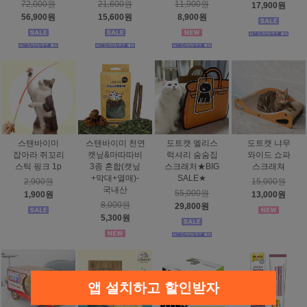
72,000원
21,600원
11,900원
17,900원
56,900원
15,600원
8,900원
스탠바이미
스탠바이미 천연
도트캣 엘리스
도트캣 냐무
잡아라 쥐꼬리
캣닢&마따따비
럭셔리 숨숨집
와이드 쇼파
스틱 핑크 1p
3종 혼합(캣닢
스크래처★BIG
스크래쳐
+막대+열매)-
SALE★
2,900원
15,000원
국내산
55,000원
1,900원
13,000원
8,000원
29,800원
5,300원
앱 설치하고 할인받자