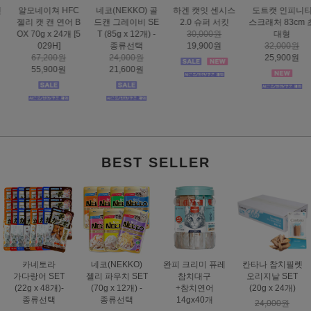
하겐 캣잇 센시스
도트캣 인피니티
스마트하트 골드
도트캣 스크래처
2.0 슈퍼 서킷
스크래처 83cm 초
나인케어 캣 피부&
집콕 TV
30,000원
대형
피모 6kg
16,000원
19,900원
32,000원
60,000원
12,900원
25,900원
49,000원
BEST SELLER
카네토라
네코(NEKKO)
완피 크리미 퓨레
칸타나 참치필렛
가다랑어 SET
젤리 파우치 SET
참치대구
오리지날 SET
(22g x 48개)-
(70g x 12개) -
+참치연어
(20g x 24개)
종류선택
종류선택
14gx40개
24,000원