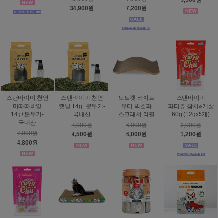
5,300원
34,900원
7,200원
스탠바이미 천연
스탠바이미 천연
도트캣 라이트
스탠바이미
마따따비잎
캣닢 14g+분무기-
우디 빅소파
파티츄 참치&게살
14g+분무기-
국내산
스크래쳐 리필
60g (12gx5개)
국내산
7,000원
6,000원
2,000원
7,000원
4,500원
6,000원
1,200원
4,800원