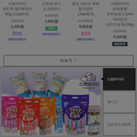
스탠바이미
도트캣 퍼니
완피 크리미 퓨레
스탠바이미
파티츄 참치&연어
스크래처 I
참치연어
모래영웅
60g (12gx5개)
14gx40개
두부모래 1.5mm
4,500원
극세입자
2,000원
11,900원
3,900원
오리지널 8L(3kg)
1,200원
8,900원
8,000원
6,000원
더보기
+
스탠바이미
펫시모
도트캣스크래쳐