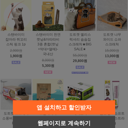
스탠바이미
스탠바이미 천연
도트캣 엘리스
도트캣 냐무
잡아라 쥐꼬리
캣닢&마따따비
럭셔리 숨숨집
와이드 쇼파
스틱 핑크 1p
3종 혼합(캣닢
스크래처★BIG
스크래쳐
+막대+열매)-
SALE★
2,900원
15,000원
국내산
55,000원
1,900원
13,000원
8,000원
29,800원
5,300원
앱 설치하고 할인받자
도트캣 스크래처
스탠바이미
태비토퍼
짐펫 몰트소프트
소풍버스 (PICNIC
안심터널
일묘일닭
헤어볼 엑스트라
웹페이지로 계속하기
BUS)
(꼬꼬닭과 오리)
오리지날
100g