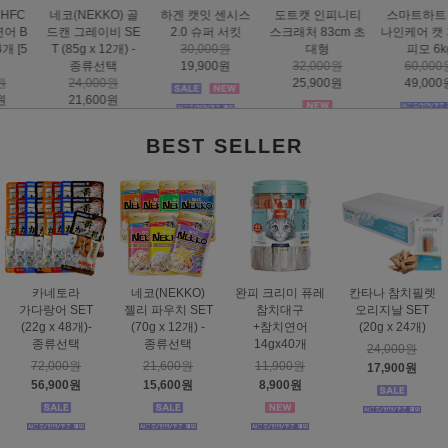
하겐 캣잇 센시스
도트캣 인피니티
스마트하트 골드
도트캣 스크래처
2.0 슈퍼 서킷
스크래처 83cm 초
나인케어 캣 피부&
집콕 TV
30,000원
대형
피모 6kg
16,000원
19,900원
32,000원
60,000원
12,900원
25,900원
49,000원
BEST SELLER
카네토라
네코(NEKKO)
완피 크리미 퓨레
칸타나 참치필렛
가다랑어 SET
젤리 파우치 SET
참치대구
오리지날 SET
(22g x 48개)-
(70g x 12개) -
+참치연어
(20g x 24개)
종류선택
종류선택
14gx40개
24,000원
72,000원
21,600원
11,900원
17,900원
56,900원
15,600원
8,900원