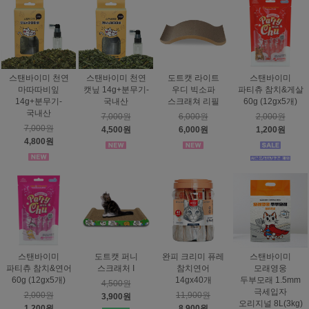
스탠바이미 천연
스탠바이미 천연
도트캣 라이트
스탠바이미
마따따비잎
캣닢 14g+분무기-
우디 빅소파
파티츄 참치&게살
14g+분무기-
국내산
스크래쳐 리필
60g (12gx5개)
국내산
7,000원
6,000원
2,000원
7,000원
4,500원
6,000원
1,200원
4,800원
스탠바이미
도트캣 퍼니
완피 크리미 퓨레
스탠바이미
파티츄 참치&연어
스크래처 I
참치연어
모래영웅
60g (12gx5개)
14gx40개
두부모래 1.5mm
4,500원
극세입자
2,000원
11,900원
3,900원
오리지널 8L(3kg)
1,200원
8,900원