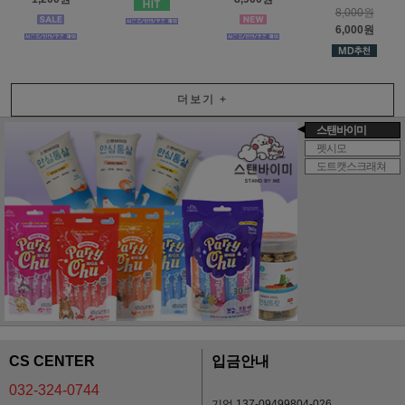
8,000원
6,000원
더보기
+
스탠바이미
펫시모
도트캣스크래쳐
CS CENTER
입금안내
032-324-0744
기업 137-09499804-026