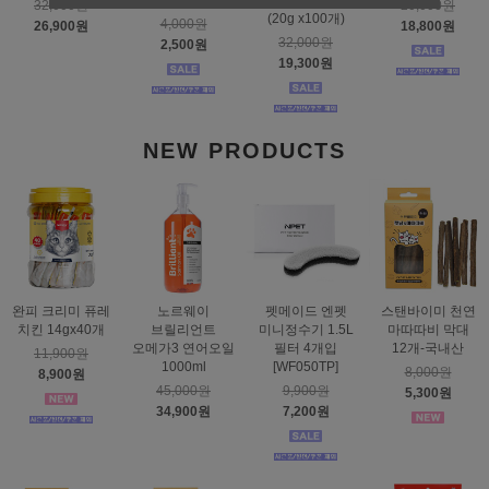
페이퍼하우스
닭가슴살 BOX
32,000원
20,000원
(20g x100개)
4,000원
26,900원
18,800원
32,000원
2,500원
19,300원
NEW PRODUCTS
완피 크리미 퓨레
노르웨이
펫메이드 엔펫
스탠바이미 천연
치킨 14gx40개
브릴리언트
미니정수기 1.5L
마따따비 막대
오메가3 연어오일
필터 4개입
12개-국내산
11,900원
1000ml
[WF050TP]
8,000원
8,900원
45,000원
9,900원
5,300원
34,900원
7,200원