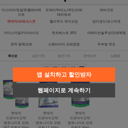
미스터리/로얄캣/클레버메
프락티/하리노/국민모래/
에버크린
이트
태비토퍼
캣매직/프레셔스캣
헐리우드 와이오밍
양키샌드/코스믹캣
키티스마일/키티바이오
캣츠베스트 JRS
아메리칸솔루션/모래혁명
캣처 원목모래
스탠바이미 모래영웅
두부랑 캣츠
최신순
낮은가격
높은가격
판매순위
상품명
앱 설치하고 할인받자
웹페이지로 계속하기
캣매직
캣매직
캣매직
프로바이오틱
프로바이오틱
프로바이오틱
벤토나이트 모래
벤토나이트 모래
벤토나이트 모래
SET 무향 6.35kg
무향 11.34kg
무향 6.35kg