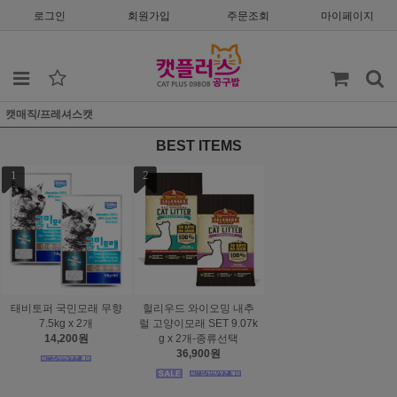
로그인
회원가입
주문조회
마이페이지
캣매직/프레셔스캣
BEST ITEMS
1
2
태비토퍼 국민모래 무향
헐리우드 와이오밍 내추
7.5kg x 2개
럴 고양이모래 SET 9.07k
14,200원
g x 2개-종류선택
36,900원