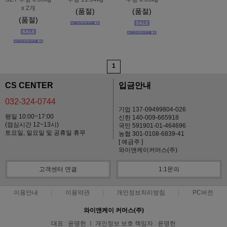
x 2개
(품절)
(품절)
(품절)
1
CS CENTER
입금안내
032-324-0744
기업 137-09499804-026
평일 10:00~17:00
신한 140-009-665918
(점심시간 12~13시)
국민 591901-01-464696
토요일, 일요일 및 공휴일 휴무
농협 301-0108-6839-41
[ 예금주 ]
와이앤케이커머스(주)
고객센터 연결
1:1문의
이용안내
이용약관
개인정보처리방침
PC버전
와이앤케이 커머스(주)
대표 : 윤명헌 ㅣ 개인정보 보호 책임자 : 윤명헌